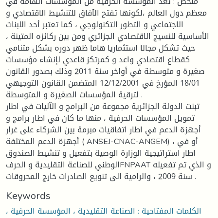
ملخص : تعد المؤسسة الحرفية من المؤسسات الهامة في
معظم دول العالم ،لكونها تفتح الآفاق للتنشيط الاقتصادي و
الاجتماعي و التطور التكنولوجي ، كما تعتبر أحد اللبنات
الأساسية للنسيج الاقتصادي الجزائري ومن بين ركائزه المتينة ،
حيث تشكل مجالا استثماريا هاما ظهر دوره بشكل متنامي
كقطاع اقتصادي واعد و كمرتكز قاعدي لإنشاء مؤسسات
صغيرة و متوسطة في أواخر سنة 2011 وذلك بصدور القانون
18/01 المؤرخ في 12/12/2001 المتضمن القانون التوجيهي
لترقية المؤسسات الصغيرة و المتوسطة .
تبنت الدولة الجزائرية مجموعة من البرامج و الآليات في اطار
تمويل المؤسسات الحرفية ، منها ما كان في اطار برامج و
أجهزة الدعم في اطار اتفاقيات مبرمة بين الشركاء على غرار
أجهزة الدعم المختلفة ( ANSEJ-CNAC-ANGEM) ، أو في
اطار استراتيجية الوزارة الوصية بتفعيل و تنشيط الصندوق
الوطني للصناعة التقليدية و الحرفFNPAAT و الذي تم تفعيله
سنة 2009 ، والرامية الى تنويع الصادرات خارج المحروقات .
Keywords
الكلمات المفتاحية : الصناعة التقليدية ، المؤسسة الحرفية ،