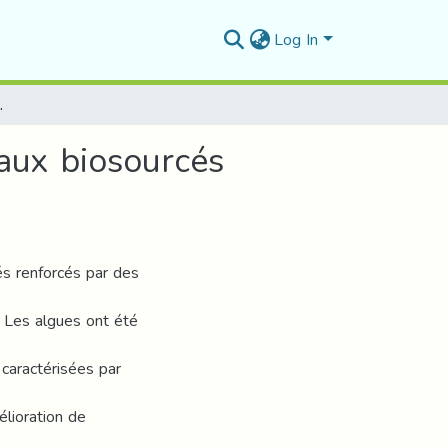
Log In
s par des fibres de plantes marines
aux biosourcés
s renforcés par des
 Les algues ont été
 caractérisées par
élioration de