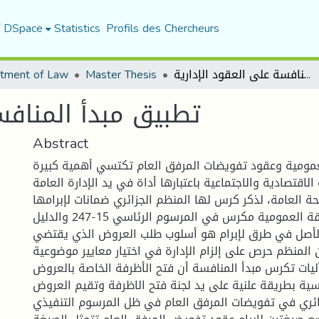
f DSpace
Statistics
Profils des Chercheurs
tment of Law
Master Thesis
تطبيق مبدأ المنافسة على العقود الإدارية
تطبيق مبدأ المنافس
Abstract
مومية وعقود تفويضات المرفق العام تكتسي أهمية كبيرة
لاقتصادية والاجتماعية باعتبارها أداة في يد الإدارة العامة
لحة العامة، لذكر كرس لها المنظم الجزائري ضمانات لإبرامها
فمبدأ شفافية الصفقة العمومية مكرس في المرسوم الرئاسي 15-247 والدليل
لأصل في طرق لإبرام هو أسلوب طلب العروض الذي يقتضي
أن المنظم حرص على إلزام الإدارة في اختيار معايير موضوعية
يات تكرس مبدأ المنافسة أن فتح الأظرفة الخاصة بالعروض
فسية بطريقة علنية على يد لجنة فتح الاظرفة وتقيم العروض
ائري في تفويضات المرفق العام في ظل المرسوم التنفيذي