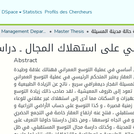
f DSpace
Statistics
Profils des Chercheurs
Urban Management Department
Master Thesis
اني على استهلاك المجال ـ درا
Abstract
مل أساسي في عملية التوسع العمراني فهنالك علاقة وطيدة
 العقار يعتبر المتحكم الرئيسي في عملية التوسع العمراني.
مسيلة انفجار ديمغرافي سريع ، ناتج عن الزيادة الطبيعية و
ي تعود إلى ظروف المعيشية ، لقد صاحب ذالك زيادة التوسع
هيزات و السكنات مما أدى إلى استهلاك غير عقلاني للوعاء
 زمنية قصيرة ، و كذا التوسع على حساب الأراضي الزراعية و
مستقبلي ، فنتج عنه ارتفاع العقار خاصة في التجمع الحضري
و في اتجاه توسعها ، ومن خلال دارستنا حاولنا التعرف على
 للمدينة ، وكذلك دارسة مجال التوسع المستقبلي، في ظل