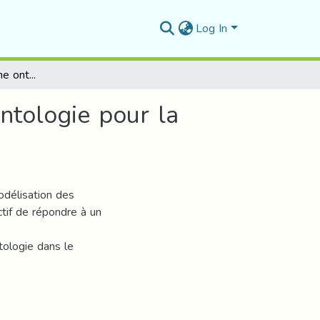
Log In
Développement d'une ontologie avec Protégé : (Ontologie pour la branche Carburant de NAFTAL)
ntologie pour la
odélisation des
ctif de répondre à un
ntologie dans le