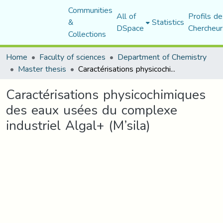
Communities
All of
Profils de
&
Statistics
DSpace
Chercheur
Collections
Home
Faculty of sciences
Department of Chemistry
Master thesis
Caractérisations physicochimiques des eaux usées du complexe industriel Algal+ (M’sila)
Caractérisations physicochimiques
des eaux usées du complexe
industriel Algal+ (M’sila)