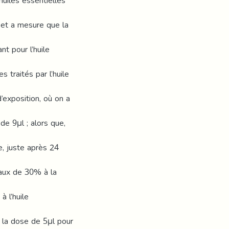
uiles essentielles
r et a mesure que la
t pour l’huile
s traités par l’huile
’exposition, où on a
e 9μl ; alors que,
e, juste après 24
taux de 30% à la
à l’huile
 la dose de 5μl pour