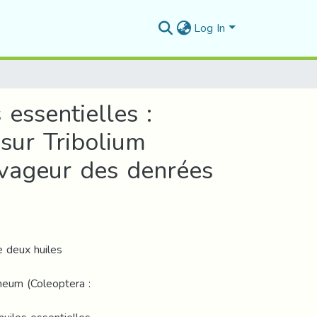
Log In
 essentielles :
 sur Tribolium
avageur des denrées
e deux huiles
aneum (Coleoptera :