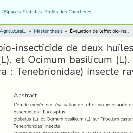
f DSpace
Statistics
Profils des Chercheurs
Department of Agricultural Sciences
Master thesis
Évaluation de l’effet bio-insecticide de deux huiles essentielles : Eucalyptus globulus (L). et Ocimum basilicum (L). sur Tribolium castaneum (Coleoptera : Tenebrionidae) insecte ravageur des denrées stockées.
bio-insecticide de deux huiles
L). et Ocimum basilicum (L).
a : Tenebrionidae) insecte r
Abstract
L’étude menée sur l’évaluation de l’effet bio-insecticide d
essentielles ; Eucalyptus
globulus (L). et Ocimum basilicum (L). sur Tribolium cast
Tenebrionidae) insecte