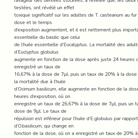
ravageur des denrées stockées, a révélée que, les deux h
testées, ont révélé un effet
toxique significatif sur les adultes de T. casteanum au fu
dose et le temps
d’exposition augmentent, et il est nettement plus importan
essentielle du basilic que celui
de l’huile essentielle d’Eucalyptus. La mortalité des adulte
d’Euclyptus globulus
augmente en fonction de la dose après juste 24 heures d
enregistré un taux de
16,67% à la dose de 7μl, puis un taux de 20% à la dose d
la mortalité due à l’huile
d’Ocimum basilicum, elle augmente en fonction de la dos
heures d’exposition, où on
enregistre un taux de 26,67% à la dose de 7μl, puis un 
dose de 9μl. Le taux de
répulsion est inférieur pour l’huile d’E.globulus par rapport 
d’O.basilicum, qui change en
fonction de la dose, où on a enregistré un taux de 20% à