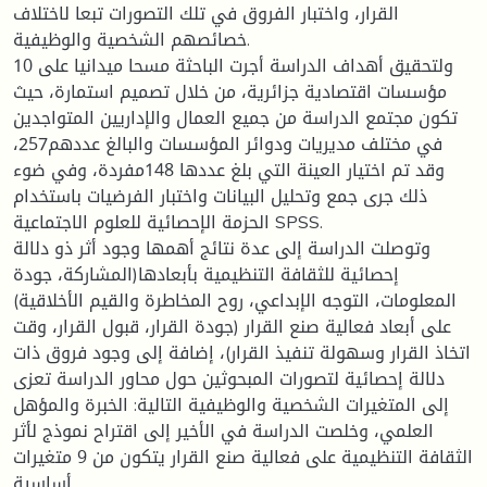
القرار، واختبار الفروق في تلك التصورات تبعا لاختلاف
خصائصهم الشخصية والوظيفية.
ولتحقيق أهداف الدراسة أجرت الباحثة مسحا ميدانيا على 10
مؤسسات اقتصادية جزائرية، من خلال تصميم استمارة، حيث
تكون مجتمع الدراسة من جميع العمال والإداريين المتواجدين
في مختلف مديريات ودوائر المؤسسات والبالغ عددهم257،
وقد تم اختيار العينة التي بلغ عددها 148مفردة، وفي ضوء
ذلك جرى جمع وتحليل البيانات واختبار الفرضيات باستخدام
الحزمة الإحصائية للعلوم الاجتماعية SPSS.
وتوصلت الدراسة إلى عدة نتائج أهمها وجود أثر ذو دلالة
إحصائية للثقافة التنظيمية بأبعادها(المشاركة، جودة
المعلومات، التوجه الإبداعي، روح المخاطرة والقيم الأخلاقية)
على أبعاد فعالية صنع القرار (جودة القرار، قبول القرار، وقت
اتخاذ القرار وسهولة تنفيذ القرار)، إضافة إلى وجود فروق ذات
دلالة إحصائية لتصورات المبحوثين حول محاور الدراسة تعزى
إلى المتغيرات الشخصية والوظيفية التالية: الخبرة والمؤهل
العلمي، وخلصت الدراسة في الأخير إلى اقتراح نموذج لأثر
الثقافة التنظيمية على فعالية صنع القرار يتكون من 9 متغيرات
أساسية.