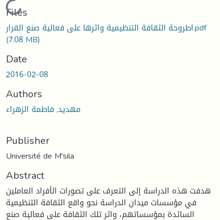
Loading...
Files
اطروحة الثقافة التنظيمية واثرها على فعالية صنع القرار.pdf
(7.08 MB)
Date
2016-02-08
Authors
مھدید, فاطمة الزھراء
Publisher
Université de M'sila
Abstract
هدفت هذه الدراسة إلى التعرف على تصورات الأفراد العاملين
في مؤسسات ميدان الدراسة نحو واقع الثقافة التنظيمية
السائدة بمؤسساتهم، واثر تلك الثقافة على فعالية صنع