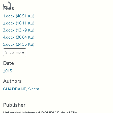
Loading...
Files
1.docx
(46.51 KB)
2.docx
(16.11 KB)
3.docx
(13.79 KB)
4.docx
(30.64 KB)
5.docx
(24.56 KB)
Show more
Date
2015
Authors
GHADBANE, Sihem
Publisher
Université Mohamed BOUDIAF de M'Sila