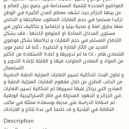
المواضيع المحددة للتنمية المستدامة في جميع دول العالم و
من بينها الجزائر حيث تشهد معظم المدن الكبيرة في الوطن
تزايدا مستمرا في حجم النفايات المطلوب معالجتها و التخلص
منها بطرق امنة و صحية بيئيا و اجتماعيا و بتكاليف تكون في
مستوى المداخل المتاحة او المتوقع اتاحتها ، فقد يشكل
الارتفاع المستمر في حجم النفايات و تراكمها بشكل فوضوي
العديد من الاثار الضارة و الخطيرة ، كما قد تصبح مورد
اقتصادي هام ، اذا ما تم تدويرها و اعادة الاستفادة من الكثير
من المواد و المعادن المتواجد فيها و القابلة لإعادة التدوير و
الاستعمال .
و تناول البحث اشكالية تسيير النفايات المنزلية الصلبة الحضرية
من الجانب النظري من خلال مفهوم النفايات المنزلية الصلبة و
المبادئ التي يرتكز عليها تسييرها ثم اشكالية تسيير النفايات
في الجزائر و الجهود المبذولة في اطار الاستراتيجية الوطنية .
ثم اسقاط الدراسة على مدينة بوسعادة ممثلة في مكتب
النظافة في البلدية و قد خلصنا الى عدة نتائج و اقتراحات .
Description