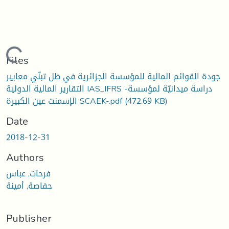
Loading...
Files
جودة القوائم المالية للمؤسسة الجزائرية في ظل تبنّي معايير
التقارير المالية الدولية IAS_IFRS -دراسة ميدانيّة لمؤسسة
(472.69 KB)
الإسمنت عين الكبيرة SCAEK-.pdf
Date
2018-12-31
Authors
فرحات, عباس
حفاصة, أمينة
Publisher