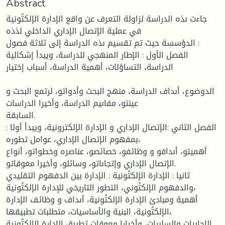
Abstract
جاءت ىذه الدراسة لزاولة التعرف عن واقع الإدارة الإلكتًونية
في عملية الإتصال الإداري الداخلي لذذه
الدؤسسة حيث تم تقسيم ىذه الدراسة إلى ثلاثة فصول :
الفصل الأول : الإطار المنهجي للدراسة، ويبدأ إشكالية
الدراسة، التساؤلات، أهمية الدراسة، أسباب إختيار
الدوضوع، أىداف الدراسة، منهج البحث وأدواتو، لرتمع البحث و
عينتو، مفاىيم الدراسة، وأخيرا الدراسات
السابقة.
الفصل الثاني :الإتصال الإداري و الإدارة الإلكترونية، ويبدأ أولا :
بمفهوم الإتصال الإداري، عوامل تطوره،
أهميتو، أىدافو و وظائفو، خصائصو، عناصره وخطواتو، أنواع
الإتصال الإداري وإتجاىاتو، وسائلو، وأخيرا معوقاتو.
ثانيا : الإدارة الإلكتًونية : الإدارة بين الدفهوم التقليدي
والدفهوم الإلكتًوني، التطور التاريخي للإدارة الإلكتًونية،
أهمية ومبادئ الإدارة الإلكتًونية، أىداف و وظائف الإدارة
الإلكتًونية، البنية والأساسيات، متطلبات تطبيقها،
الإجابيات والسلبيات، وأخيارا معوقات تطبيق الإدارة الإلكتًونية.