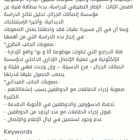
الفصل الثالث : الإطار التطبيقي للدراسة، بدءا ببطاقة فنية عن
مؤسسة إتصالات الجزائر، تحليل نتائج الدراسة
الديدانية، وأخيرا الإستنتاجات.
وبما أن في كل مسيرة عقبات فقد واجهتنا بعض الصعوبات
في إنجاز ىذه الدراسة التي من أهمها :
*صعوبات الجانب النظري :
- قلة الدراجع التي تناولت موظوعنا ألا و ىو" واقع الإدارة
الإلكتًونية في عملية الإتصال الإداري الداخلي لدؤسسة
اتصالات الجزائر - فرع الدسيلة -، وإن وجدت فهي قليلة و
يصعب الحصول عليها لندرتها.
*صعوبات الجانب الميداني :
- صعوبة إجراء الدقابلات مع الدوظفين بسبب إنشغالاتهم
الكثيرة.
- تحفظ الدسؤولين والدوظفين في الأجوبة الدقدمة.
- قبول إجراء الدقابلات مع عدد لزدود من الدوظفين.
- عدم وجود لستصين في لرال الإعلام والإتصال
Keywords