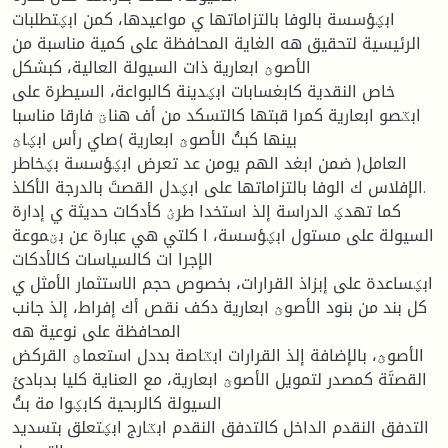
ابؼؤسسة بالوفا بالتزاماتها ي مواعيدها، كمن ابؼتطلبات
الرئيسية لتحقيق هه الغاية المحافظة على كمية مناسبة من
الأصوؿ ابعارية ذات السيولة العالية، كبشكل
خاص النقدية كابغسابات ابؼدينة كالبواعة، السيطرة على
ابػصو ابعارية كمرا قبتها كالتسكد من أف هناؾ فارقا مناسبا
بينها كبتُ الأصوؿ ابعارية )صاي رأس ابؼاؿ
العامل( ضمن ابغد الهم يومن عد تعرض ابؼؤسسة بؼخاطر
الإفلاس ك الوفا بالتزاماتها على ابؼدل القصتَ بالدرجة الأكلذ.
كما تهدؼ الدراسة إلذ استخدا طرؽ كأدكات حديثة ي إدارة
السيولة على مستول ابؼؤسسة، ا كلتي هي عبارة عن بؾموعة
الإجرا ات كالسياسات كالأدكات
ابؼساعدة على إبزاذ القرارات، بخصوص حجم الاستثمار الأمثل ي
كل بند من بنود الأصوؿ ابعارية دكف نقص أك إفراط، إلذ جانب
المحافظة على نوعية هه
الأصوؿ، بالإضافة إلذ القرارات ابػاصة بددل استعماؿ القركض
القصتَة كمصدر لتمويل الأصوؿ ابعارية، مع العناية كليا بدبادئ
السيولة كالربحية كابؼوا مة بتُ
التدفق النقدم الداخل كالتدفق النقدم ابػارج ابؼتعلق بتسديد