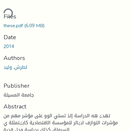
ding...
Files
these.pdf
(6.09 MB)
Date
2014
Authors
لطرش, وليد
Publisher
جامعة المسيلة
Abstract
تهدؼ هه الدراسة إلذ تسلي الوو على مؤشر مهم من
مؤشرات التوازف ابؼالر للمؤسسة الاقتصادية كابؼتمثلة ي
السيولة، كذلك بدراسة مدل قدرة