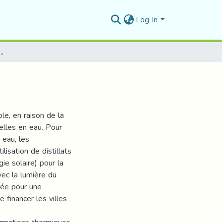
Log In
d’un Distillateur solaire
e, en raison de la
elles en eau. Pour
 eau, les
lisation de distillats
ie solaire) pour la
vec la lumière du
kée pour une
e financer les villes