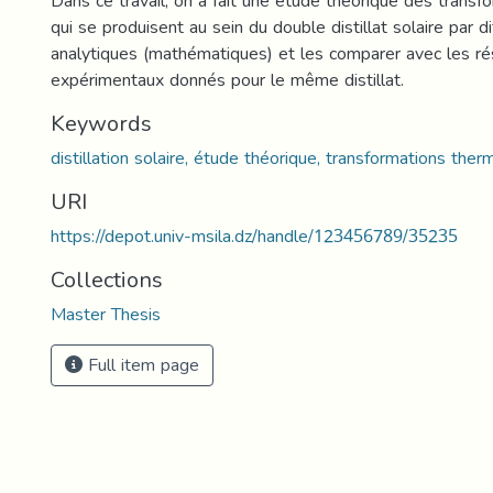
Dans ce travail, on a fait une étude théorique des trans
qui se produisent au sein du double distillat solaire par
analytiques (mathématiques) et les comparer avec les ré
expérimentaux donnés pour le même distillat.
Keywords
distillation solaire, étude théorique, transformations ther
URI
https://depot.univ-msila.dz/handle/123456789/35235
Collections
Master Thesis
Full item page