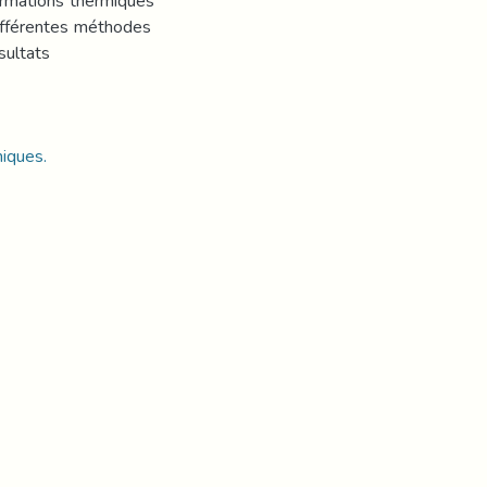
formations thermiques
 différentes méthodes
sultats
miques.