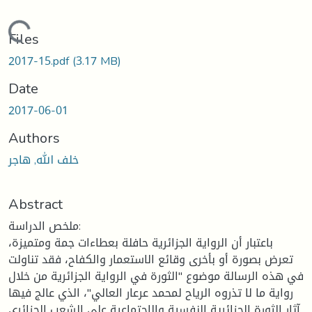
Loading...
Files
2017-15.pdf
(3.17 MB)
Date
2017-06-01
Authors
خلف الله, هاجر
Abstract
ملخص الدراسة:
باعتبار أن الرواية الجزائرية حافلة بعطاءات جمة ومتميزة،
تعرض بصورة أو بأخرى وقائع الاستعمار والكفاح، فقد تناولت
في هذه الرسالة موضوع "الثورة في الرواية الجزائرية من خلال
رواية ما لا تذروه الرياح لمحمد عرعار العالي"، الذي عالج فيها
آثار الثورة الجزائرية النفسية والاجتماعية على الشعب الجزائري.