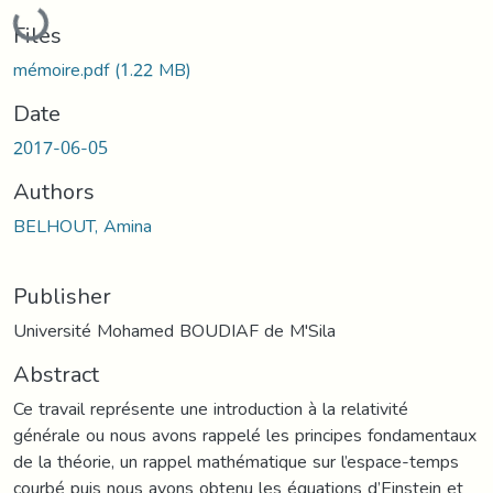
Loading...
Files
mémoire.pdf
(1.22 MB)
Date
2017-06-05
Authors
BELHOUT, Amina
Publisher
Université Mohamed BOUDIAF de M'Sila
Abstract
Ce travail représente une introduction à la relativité
générale ou nous avons rappelé les principes fondamentaux
de la théorie, un rappel mathématique sur l’espace-temps
courbé puis nous avons obtenu les équations d’Einstein et