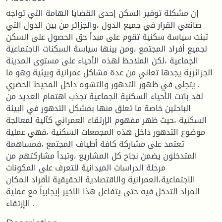
إن مشكلة توفير السكن إحدى القضايا الهامة التي تواجه
صانعي القرار في جميع الدول ،والجزائر من بين الدول التي
تبنت سياسة سكنية تقوم على مبدأ حق الحصول على السكن
لجميع أفراد المجتمع ،ومن بينها سياسة السكنات الاجتماعية
الجماعية ،لكن الملاحظ لهذه الأحياء على مستوى المدينة
الجزائرية يجدها تعاني من عدة مشاكل عمرانية وبيئية وهو ما
يتجلى في ظهور التدهور والتشوه داخل المحيط الحضري .
لقد باتت الأحياء السكنية الجماعية تجذب اهتمام العديد من
الباحثين خاصة ما تعلق منها بمشكل التدهور في البيئة
السكنية ،حيث ظهر مفهوم الإرتقاء العمراني كآلية لمعالجة
موضوع التدهور داخل هذه المجمعات السكنية ،فهي عملية
تعتمد على مشاركة كافة أطياف المجتمع ،فمساهمة
المتدخلون يضمن نجاح كل المشاريع ،وتبدأ مشاركتهم من
مرحلة الدراسات الميدانية للتعرف على المكونات
الاجتماعية،العمرانية والاقتصادية الحقيقية لأفراد المكان
المراد التدخل فيه حتى يتفاعل هذا الاخير إيجابياً مع عملية
الإرتقاء .