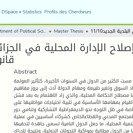
f DSpace
Statistics
Profils des Chercheurs
Department of Political Sciences
Master Thesis
صلاح الإدارة المحلية في الجز
قانون
Abstract
 مست الكثير من الدول في السنوات الأخيرة، كتأثير العولمة
اد السوق وتغير طبيعة ومهام الدولة أدت إلى بروز مفاهيم
مصطلح الحكامة المحلية، والذي زاد الاهتمام به بعد فشل
القيام بمهامها الأساسية في تلبية احتياجات مواطنيها على
ة في ظل التوجه نحو الديمقراطية التشاركية وتنامي دور
المجتمع المدني والقطاعالخاص كشركاء أساسيين في عملية
تنمية المحلية، ما جعل الدول النامية تسعى جاهدة لتحقيها.
ا من الدول مطالبة بمواكبة التحولات الدولية، ونتيجة لإدراك