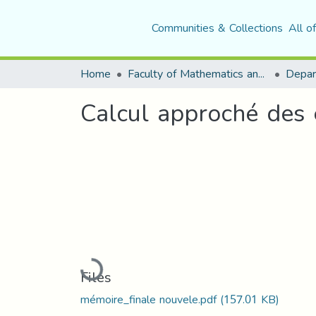
Communities & Collections
All o
Home
Faculty of Mathematics and Computer Science
Depar
Calcul approché des 
Loading...
Files
mémoire_finale nouvele.pdf
(157.01 KB)