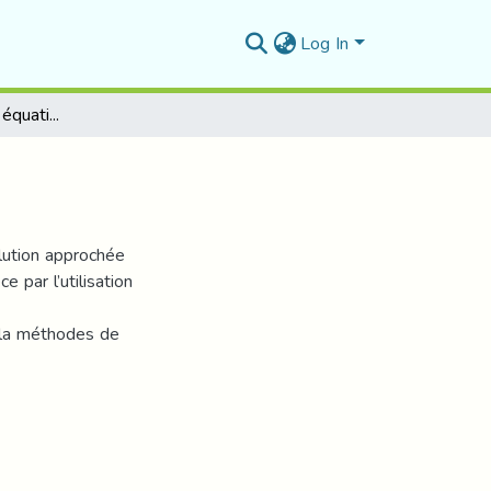
Log In
Calcul approché des équation intégrales
olution approchée
par l’utilisation
t la méthodes de