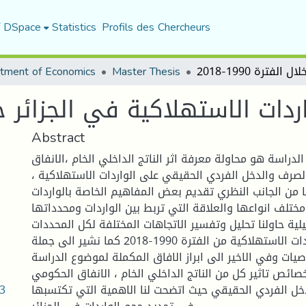
f DSpace
Statistics
Profils des Chercheurs
tment of Economics
Master Thesis
ات الاستهلاكية في الجزائر خلال الفت
Abstract
راسة هو محاولة معرفة اثر الناتج الداخلي الخام ،الانفاق
صرف والدخل الفردي الحقيقي على الواردات الاستهلاكية ،
ا من الجانب النظري تقديم بعض المفاهيم الخاصة بالواردات
ختلف انواعها والعلاقة التي تربط بين الواردات ومحدداتها
يلية حاولنا تحليل وتفسير الاتجاهات المختلفة لكل المحددات
المؤثرة على الواردات الاستهلاكية من الفترة 1990-2018 كما نشير الى جملة
صيات وفي الاخير الى ابراز الافاق المكملة لموضوع الدراسة.
ئص تاثير كل من الناتج الداخلي الخام ، الانفاق الحكومي
23
خل الفردي الحقيقي حيث اتضحت لنا الاهمية التي تكتسبها