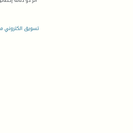
أثر ذو دلالة إحصا
تسويق الكتروني مص