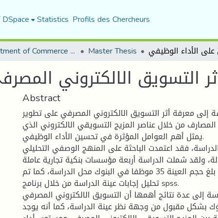
f DSpace
Statistics
Profils des Chercheurs
Department of Commerce Science
Master Thesis
ثر التسويق الالكتروني المصرف
Abstract
 إلى معرفة أثر التسويق الالكتروني المصرفي على تطوير
 المصارف من خلال عناصر المزيج التسويقي الالكتروني الذي
يمثل أهم العوامل المؤثرة في تحسين الأداء الوظيفي.
دراسة، فقد اعتمدت الباحثة على المنهج الوصفي التحليلي
لة، ولقد شملت الدراسة أربعة مؤسسات بنكية تجارية عاملة
بولاية المسيلة، حيث بلغ حجم العينة 35 موظفا في البنوك محل الدراسة، كما تم
تحليل إجابات عينة الدراسة من خلال برنامج spss.
سة إلى عدة نتائج أهمها أن التسويق الالكتروني المصرفي
ك بشكل مقبول من وجهة نظر عينة الدراسة، كما أنه يوجد