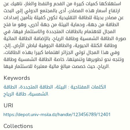
استهلاكها كميات كبيرة من الفحم والنفط والغاز، ناهيك عن
ارتفاع أسعار هذه المصادر، أدى بالمجتمع الدولي إلى البحث
عن مصادر بديلة للطاقة التقليدية تكون كفيلة بتأمين إمدادات
الطاقة من جهة، وحماية البيئة من جهة أخرى، وهو ما فتح
المجال للاهتمام بالطاقات المتجددة والاستثمار فيها، في
صورة الطاقة الشمسية وطاقة الرياح، بالإضافة الطاقة المائية
وطاقة الكتلة الحيوية، والطاقة الجوفية لباطن الأرض...إلخ،
وفي هذا المجال تولي الجزائر اهتماما كبيرا بهذه الطاقات،
وتتجه نحو تطويرها وتنميتها، خاصة الطاقة الشمسية وطاقة
الرياح، حيث خصصت مبالغ مالية معتبرة للاستثمار فيها.
Keywords
الكلمات المفتاحية : البيئة، الطاقة المتجددة، الطاقة
الشمسية، طاقة الرياح.
URI
https://depot.univ-msila.dz/handle/123456789/12401
Collections