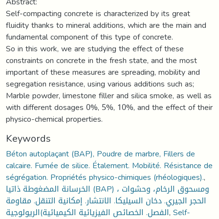
Abstract:
Self-compacting concrete is characterized by its great
fluidity thanks to mineral additions, which are the main and
fundamental component of this type of concrete.
So in this work, we are studying the effect of these
constraints on concrete in the fresh state, and the most
important of these measures are spreading, mobility and
segregation resistance, using various additions such as;
Marble powder, limestone filler and silica smoke, as well as
with different dosages 0%, 5%, 10%, and the effect of their
physico-chemical properties.
Keywords
Béton autoplaçant (BAP), Poudre de marbre, Fillers de
calcaire. Fumée de silice. Étalement. Mobilité. Résistance de
ségrégation. Propriétés physico-chimiques (rhéologiques).
,
الخرسانة المضغوطة ذاتيا (BAP) ، ومسحوق الرخام، وحشوات
الحجر الجيري. دخان السيليكا. الانتشار. إمكانية التنقل. مقاومة
الفصل. الخصائص الفيزيائية الكيميائية)الريولوجية
,
Self-