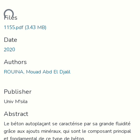
ding...
Files
1155.pdf
(3.43 MB)
Date
2020
Authors
ROUINA, Mouad Abd El Djalil
Publisher
Univ M'sila
Abstract
Le béton autoplaçant se caractérise par sa grande fluidité
grâce aux ajouts minéraux, qui sont le composant principal
et fondamental de ce type de béton.