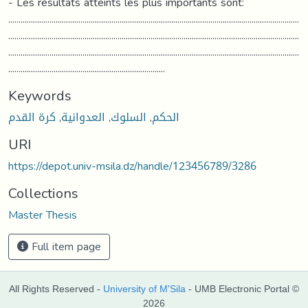
- Les résultats atteints les plus importants sont:
.............................................................................................................................................
.............................................................................................................................................
.............................................................................................................................................
............................................................................
Keywords
الحكم
,
السلوك
,
العدوانية
,
كرة القدم
URI
https://depot.univ-msila.dz/handle/123456789/3286
Collections
Master Thesis
Full item page
All Rights Reserved -
University of M'Sila
- UMB Electronic Portal ©
2026