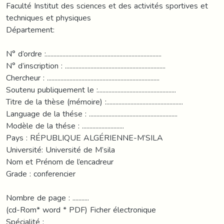
Faculté Institut des sciences et des activités sportives et
techniques et physiques
Département:
N° d’ordre :.............................................................................
N° d’inscription : ...................................................................
Chercheur : ...........................................................................
Soutenu publiquement le :....................................................
Titre de la thèse (mémoire) :...................................................
Language de la thése : ...........................................................
Modèle de la thése : ............................
Pays : RÉPUBLIQUE ALGÉRIENNE-M’SILA
Université: Université de M’sila
Nom et Prénom de l’encadreur
Grade : conferencier
Nombre de page : ...........
(cd-Rom* word * PDF) Ficher électronique
Spécialité :