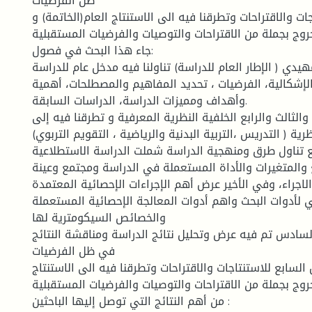
ظل الفرضيات
ت والاقتراحات وتطرقنا فيه الى الاستنتاج العام(الخاتمة) و
روج بجملة من الاقتراحات والتوصيات والفرضيات المستقبلية.
جاء هذا البحث في فصول:
يدي ( الإطار العام للدراسة) تناولنا فيه مدخل عام للدراسة
الإشكالية، الفرضيات ، تحديد المفاهيم والمصطلحات، أهمية
وأهداف ومميزات الدراسة، الدراسات السابقة.
والثالث والرابع الخلفية النظرية المعرفية و تطرقنا فيه إلى
رية ( التدريس ،التربية البدنية والرياضية ، التقويم التربوي)
بع تناول طرق ومنهجية الدراسة شملت الدراسة الاستطلاعية
 والمتغيرات والأداة المستعملة في الدراسة ومجتمع وعينة
اجراء، وفي الأخير عرض أهم الإجراءات الإحصائية المعتمدة
 لأدوات البحث واهم أدوات المعالجة الإحصائية المستعملة
والخصائص السيكومترية لها
ادس تم فيه عرض وتحليل نتائج الدراسة ومناقشة النتائج
في ظل الفرضيات
السابع للاستنتاجات والاقتراحات وتطرقنا فيه الى الاستنتاج
خروج بجملة من الاقتراحات والتوصيات والفرضيات المستقبلية.
من أهم النتائج التي توصل إليها الباحثين :