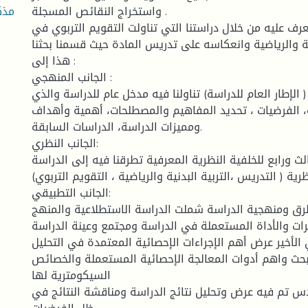
واستخراج النقائص المسجلة .
تعرف عليه من خلال دراستنا التي تناولت التقويم التربوي في
نية والرياضية وانعكاسه على تدريس المادة حيث قسمنا بحثنا
هذا إلى :
الجانب المنهجي :
لإطار العام للدراسة) تناولنا فيه مدخل عام للدراسة والذي
ة، الفرضيات ، تحديد المفاهيم والمصطلحات، أهمية وأهداف
ومميزات الدراسة، الدراسات السابقة.
الجانب النظري:
ث ورابع للخلفية النظرية المعرفية تطرقنا فيه إلى الدراسة
ظرية ( التدريس ،التربية البدنية والرياضية ، التقويم التربوي)
الجانب التطبيقي:
رق ومنهجية الدراسة شملت الدراسة الاستطلاعية والمنهج
رات والأداة المستعملة في الدراسة ومجتمع وعينة الدراسة
الأخير عرض أهم الإجراءات الإحصائية المعتمدة في التحليل
بحث واهم أدوات المعالجة الإحصائية المستعملة والخصائص
السيكومترية لها
م فيه عرض وتحليل نتائج الدراسة ومناقشة النتائج في