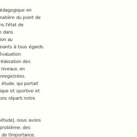
 pédagogique en
matière du point de
s l'état de
e dans
ion au
nants à tous égards
évaluation
réalisation des
 niveaux, en
enregistrées.
 étude, qui portait
ique et sportive et
ons réparti notre
l'étude), nous avons
u problème, des
 de l'importance,