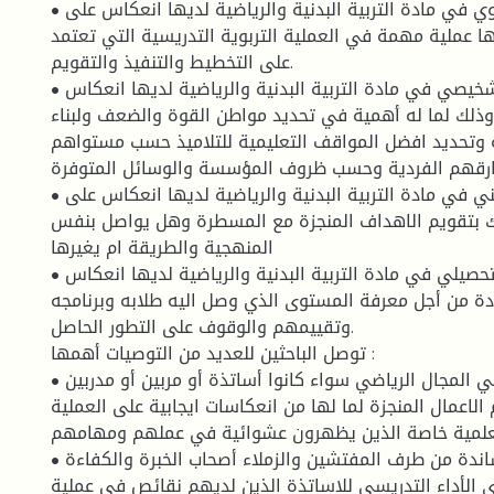
• عملية التقويم التربوي في مادة التربية البدنية والرياضية لديها انعكاس على
ا عملية مهمة في العملية التربوية التدريسية التي تعتمد
على التخطيط والتنفيذ والتقويم.
• عملية التقويم التشخيصي في مادة التربية البدنية والرياضية لديها انعكاس
ذلك لما له أهمية في تحديد مواطن القوة والضعف ولبناء
تحديد افضل المواقف التعليمية للتلاميذ حسب مستواهم
رقهم الفردية وحسب ظروف المؤسسة والوسائل المتوفرة.
• عملية التقويم التكويني في مادة التربية البدنية والرياضية لديها انعكاس على
ك بتقويم الاهداف المنجزة مع المسطرة وهل يواصل بنفس
المنهجية والطريقة ام يغيرها
• عملية التقويم التحصيلي في مادة التربية البدنية والرياضية لديها انعكاس
ة من أجل معرفة المستوى الذي وصل اليه طلابه وبرنامجه
وتقييمهم والوقوف على التطور الحاصل.
توصل الباحثين للعديد من التوصيات أهمها :
• تنبيه المختصين في المجال الرياضي سواء كانوا أساتذة أو مربين أو مدربين
الاعمال المنجزة لما لها من انعكاسات ايجابية على العملية
تعلمية خاصة الذين يظهرون عشوائية في عملهم ومهامهم.
• ضرورة التدعيم والمساندة من طرف المفتشين والزملاء أصحاب الخبرة والكفاءة
الأداء التدريسي للاساتذة الذين لديهم نقائص في عملية