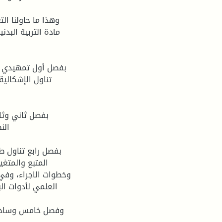
وهذا ما حاولنا ال
مادة التربية البد
بفصل أول تمهيدي ( ا
تناول الإشكالي
بفصل ثاني وثال
الن
بفصل رابع تناول ط
المتبع والمتغي
وخطوات الاجراء، وفي 
العلمي لأدوات ال
وفصل خامس وسادس ت