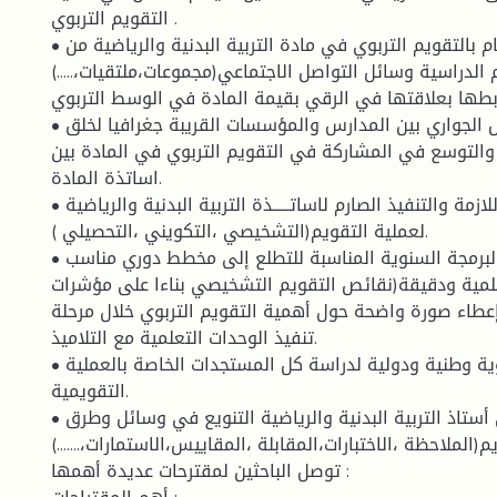
التقويم التربوي .
• بث الوعي والاهتمام بالتقويم التربوي في مادة التربية البدنية والرياضية من
م الدراسية وسائل التواصل الاجتماعي(مجموعات،ملتقيات،.....)
بطها بعلاقتها في الرقي بقيمة المادة في الوسط التربوي.
• التنسيق في العمل الجواري بين المدارس والمؤسسات القريبة جغرافيا لخلق
والتوسع في المشاركة في التقويم التربوي في المادة بين
اساتذة المادة.
• إعطــــاء الاهميــــة اللازمة والتنفيذ الصارم لاساتـــــذة التربية البدنية والرياضية
لعملية التقويم(التشخيصي ،التكويني ،التحصيلي ).
• التركيز على أهمية البرمجة السنوية المناسبة للتطلع إلى مخطط دوري مناسب
ية ودقيقة(نقائص التقويم التشخيصي بناءا على مؤشرات
إعطاء صورة واضحة حول أهمية التقويم التربوي خلال مرحلة
تنفيذ الوحدات التعلمية مع التلاميذ.
• برمجة ندوات تربوية وطنية ودولية لدراسة كل المستجدات الخاصة بالعملية
التقويمية.
• يجب على أستاذ التربية البدنية والرياضية التنويع في وسائل وطرق
م(الملاحظة ،الاختبارات،المقابلة ،المقاييس،الاستمارات،.......)
توصل الباحثين لمقترحات عديدة أهمها :