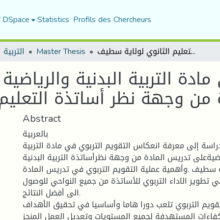
f DSpace
Statistics
Profils des Chercheurs
التقويم التربوي في مادة التربية البدنية والرياضية وانعكاسه على تدريس المادة من وجهة نظر أساتذة التعليم الثانوي لولاية سطيف
Master Thesis
التربية ا
مادة التربية البدنية والرياض
 من وجهة نظر أساتذة التعليم
Abstract
بالعربية
اسة إلى معرفة انعكاس التقويم التربوي في مادة التربية
اضيةعلى تدريس المادة من وجهة نظرأساتذة التربية البدنية
ة سطيف .وأهمية عملية التقويم التربوي في تدريس المادة
طوير الاداء التربوي للأساتذة من جميع النواحي للوصول
الى أفضل النتائج.
لتقويم التربوي تلعب دورا هاما وأساسيا في تحقيق الأهداف
فاءات المستهدفة لجميع المستويات وتعديل العمل المنجز