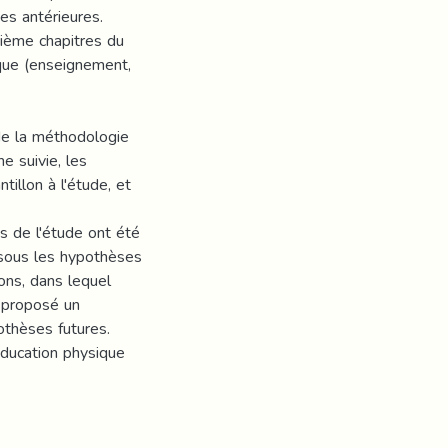
es antérieures.
rième chapitres du
ique (enseignement,
de la méthodologie
e suivie, les
ntillon à l'étude, et
ts de l'étude ont été
 sous les hypothèses
ons, dans lequel
t proposé un
thèses futures.
éducation physique