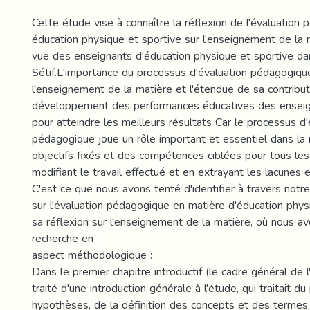
Cette étude vise à connaître la réflexion de l'évaluation
éducation physique et sportive sur l'enseignement de la 
vue des enseignants d'éducation physique et sportive dan
Sétif.L'importance du processus d'évaluation pédagogiqu
l'enseignement de la matière et l'étendue de sa contribut
développement des performances éducatives des enseig
pour atteindre les meilleurs résultats Car le processus d'
pédagogique joue un rôle important et essentiel dans la 
objectifs fixés et des compétences ciblées pour tous les
modifiant le travail effectué et en extrayant les lacunes 
C'est ce que nous avons tenté d'identifier à travers notre
sur l'évaluation pédagogique en matière d'éducation phys
sa réflexion sur l'enseignement de la matière, où nous av
recherche en :
aspect méthodologique :
Dans le premier chapitre introductif (le cadre général de 
traité d'une introduction générale à l'étude, qui traitait d
hypothèses, de la définition des concepts et des termes,