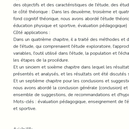
des objectifs et des caractéristiques de l'étude, des étud
le côté théorique : Dans les deuxième, troisième et quat
fond cognitif théorique, nous avons abordé l'étude théor
éducation physique et sportive, évaluation pédagogique)
Côté applications :
Dans un quatrième chapitre, il a traité des méthodes et 
de l'étude, qui comprenaient l'étude exploratoire, l'approch
variables, l'outil utilisé dans l'étude, la population et l'écha
les étapes de la procédure.
Et un sinciem et sixième chapitre dans lequel les résulta
présentés et analysés, et les résultats ont été discutés
Et un septième chapitre pour les conclusions et suggesti
nous avons abordé la conclusion générale (conclusion) e
ensemble de suggestions, de recommandations et d'hypo
Mots-clés : évaluation pédagogique, enseignement de l'
et sportive.