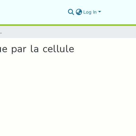
Log In
de production électrique par la cellule photovoltaïque
e par la cellule