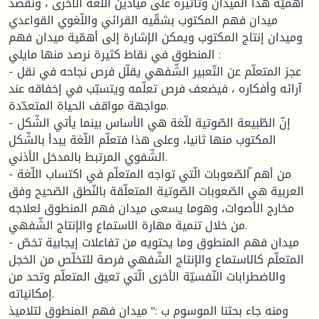
أهميّة هذا الميدان وتأثيره على ميادين اللّغة الأخرى ، ونقصد
ميدان فهم المكتوب بشقّيه القرائي واللّغوي القواعدي
وميدان إنتاج المكتوب ويمكن الإشارة إلى أهمّية ميدان فهم
المنطوق في نقاط كثيرة نرصد منها مايلي :
- عجز المتعلّم عن التّعبير الشّفهي يقلّل فرص نجاحه في نقل
آرائه وأفكاره ، فيضعف فرص تعلّمه ويتسبّب في إخفاقه عند
مواجهة مواقف الحياة المتعدّدة.
- إنّ الطّبيعة الصّوتية للّغة هي الأساس بينما يأتي الشّكل
المكتوب منها ثانيا، وعلى هذا فتعلّم اللّغة يبدأ بالشّكل
الشّفوي المرتبط بالمدخل الأذني.
- من أهم ّالصّعوبات الّتي تواجه المتعلّم في اكتساب اللّغة
العربية هي الصّعوبات الصّوتية المتعلّقة بالنّطق الصّحيح وفق
مخارج الأصوات، وهوما يسعى ميدان فهم المنطوق لعلاجه
من خلال تنمية مهارة الاستماع والإنتاج الشّفهي.
- ميدان فهم المنطوق وما يحتويه من تفاعلات إيجابية تخصّ
المتعلّم كالاستماع والإنتاج الشّفهي فرصة للتخلّص من الخجل
والاضطرابات النّفسيّة الأخرى الّتي تعيق المتعلّم وتحد من
إمكانياته.
ومنه جاء بحثنا الموسوم ب :" ميدان فهم المنطوق لتلاميذ