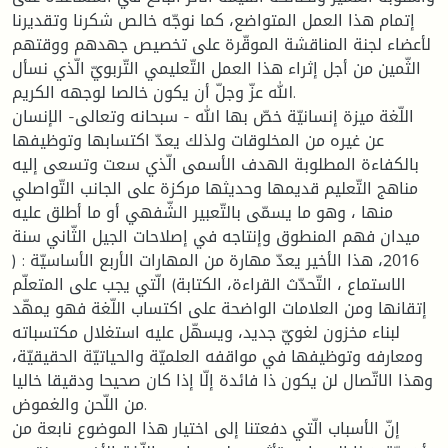
إتمام هذا العمل المتواضع، كما نوجّه خالص شكرنا وتقديرنا
لأعضاء لجنة المناقشة الموقّرة على تخصيص جهدهم ووقتهم
الثّمين من أجل إثراء هذا العمل التّعليمي التّربويّ الّذي نسأل
الله عزّ وجلّ أن يكون خالصا لوجهه الكريم.
اللّغة ميزة إنسانيّة خصّ بها الله - سبحانه وتعالى- الإنسان
عن غيره من المخلوقات ولذلك يعدّ اكتسابها وتوظيفها
بالكفاءة المطلوبة الهدف الأسمى الّذي سعت وتسعى إليه
مناهج التّعليم قديمها وحديثها مركزة على الجانب التّواصلي
منها ، وهو ما يسمّى بالتّعبير الشّفهي أو ما أطلق عليه
ميدان فهم المنطوق وإنتاجه في إصلاحات الجيل الثّاني سنة
2016، هذا الأخير يعدّ مهارة من المهارات الأربع الأساسيّة : (
الاستماع ، التّحدّث القراءة، الكتابة) الّتي يجب على المتعلّم
إتقانها ومن العلامات الواضحة على اكتساب اللّغة فهو يمهّد
لبناء مخزون لغويّ جديد، ويسهّل عليه استغلال مكتسباته
ومعارفه وتوظيفها في مواقفه العلميّة والحياتيّة الحقيقيّة،
وهذا الاتّصال لن يكون ذا فائدة إلّا إذا كان صحيحا ودقيقا خاليا
من اللّحن والغموض.
إنّ الأسباب الّتي دفعتنا إلى اختيار هذا الموضوع نابعة من