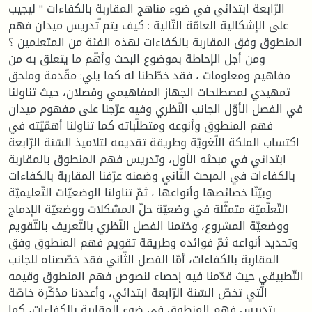
الرّابعة ابتدائي في ضوء مناهج المقاربة بالكفاءات " ليجيب
على الإشكالية العامّة التّالية : كيف يتم ّتدريس ميدان فهم
المنطوق وفق المقاربة بالكفاءات لهذه الفئة من المتعلمين ؟
ومن أجل الإحاطة بموضوع البحث وأهّم ما يتعلق به من
مفاهيم ومعلومات ، فقد خطّطنا له كما يلي: مقّدمة وملحق
تمهيدي لمصطلحات الجهاز المفاهيمي وفصلان، حيث تناولنا
في الفصل الأوّل الجانب النّظري وفيه عرّجنا على مفهوم ميدان
فهم المنطوق وأنوعه ومتطلّباته كما تناولنا أهمّيّته في
اكتساب الملكة اللّغويّة وطريقة تقديمه لتلاميذ السّنة الرّابعة
ابتدائي في مبحثه الأول، وتدريس فهم المنطوق بالمقاربة
بالكفاءات في المبحث الثّاني وضمنه عرّفنا المقاربة بالكفاءات
وبيّنّا خصائصها وأنواعها ، ثمّ تناولنا الوضعيّات التّعليميّة
التّعلّميّة متمثّلة في وضعيّة حلّ المشكلات ووضعيّة الإدماج
ووضعيّة المشروع، وختمنا الفصل النّظري بالتّعريف بالتّقويم
وتحديد أنواعه ثمّ فوائده وطريقة تقويم فهم المنطوق وفق
المقاربة بالكفاءات، أمّا الفصل الثّاني فقد خصّصناه للجانب
التّطبيقي حيث قدّمنا فيه إحصاء لنصوص فهم المنطوق وقيمه
الّتي تخصّ السّنة الرّابعة ابتدائي، وأعددنا مذكّرة خاصّة
بتدريس فهم المنطوق في ضوء المقاربة بالكفاءات، كما