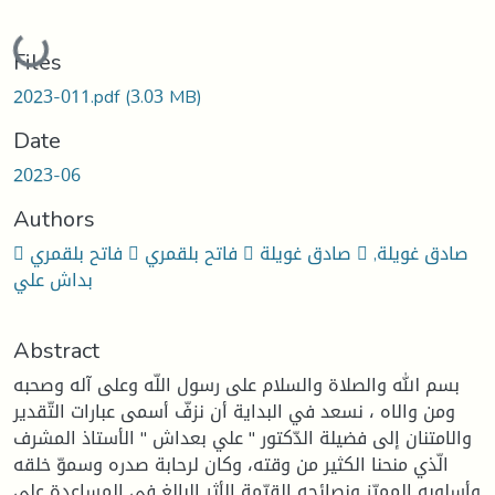
Loading...
Files
2023-011.pdf
(3.03 MB)
Date
2023-06
Authors
 فاتح بلقمري  فاتح بلقمري  صادق غويلة  صادق غويلة,
بداش علي
Abstract
بسم الله والصلاة والسلام على رسول اللّه وعلى آله وصحبه
ومن والاه ، نسعد في البداية أن نزفّ أسمى عبارات التّقدير
والامتنان إلى فضيلة الدّكتور " علي بعداش " الأستاذ المشرف
الّذي منحنا الكثير من وقته، وكان لرحابة صدره وسموّ خلقه
وأسلوبه المميّز ونصائحه القيّمة الأثر البالغ في المساعدة على