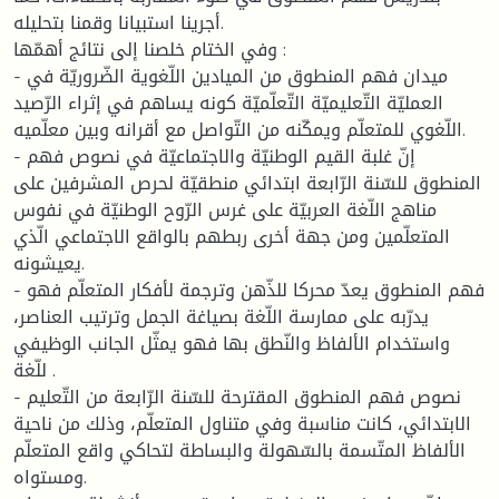
أجرينا استبيانا وقمنا بتحليله.
وفي الختام خلصنا إلى نتائج أهمّها :
- ميدان فهم المنطوق من الميادين اللّغوية الضّروريّة في
العمليّة التّعليميّة التّعلّميّة كونه يساهم في إثراء الرّصيد
اللّغوي للمتعلّم ويمكّنه من التّواصل مع أقرانه وبين معلّميه.
- إنّ غلبة القيم الوطنيّة والاجتماعيّة في نصوص فهم
المنطوق للسّنة الرّابعة ابتدائي منطقيّة لحرص المشرفين على
مناهج اللّغة العربيّة على غرس الرّوح الوطنيّة في نفوس
المتعلّمين ومن جهة أخرى ربطهم بالواقع الاجتماعي الّذي
يعيشونه.
- فهم المنطوق يعدّ محركا للذّهن وترجمة لأفكار المتعلّم فهو
يدرّبه على ممارسة اللّغة بصياغة الجمل وترتيب العناصر،
واستخدام الألفاظ والنّطق بها فهو يمثّل الجانب الوظيفي
للّغة .
- نصوص فهم المنطوق المقترحة للسّنة الرّابعة من التّعليم
الابتدائي، كانت مناسبة وفي متناول المتعلّم، وذلك من ناحية
الألفاظ المتّسمة بالسّهولة والبساطة لتحاكي واقع المتعلّم
ومستواه.