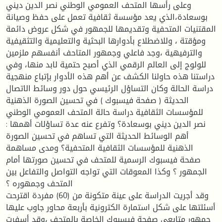
وعلى رأسها المتحف العمومي الوطني نصر الدين ديني
بوسعادة،الذي يعد مؤسسة ثقافية تعمل على حفظ وصيانة
المقتنيات المتحفية وتقديمها للجمهور في شكل عروض دائمة
ومؤقتة ، وللاضطلاع بأدوارها البحثية والتعليمية والتثقيفية
والترفيهية ،وجد فاعلي وجمهور المتاحف أنفسهم ملزمين
للولوج إلى العالم الرقمي الذي أصبح حتمية لابد منها، وفي
دراستنا هذه حاولنا الكشف عن أهم هذه الأدوار بإتباع منهجية
دراسة الحالة وكان التساؤل الرئيسي حول دور وسائط الاتصال
الحديثة ( صفحة فيسبوك ) في تحسين الصورة الذهنية
للمؤسسات الثقافية دراسة حالة المتحف العمومي الوطني
نصر الدين ديني بوسعادة؟ وتفرع عنه عدة تساؤلات أهمها :
أهم الوسائط الحديثة التي تساهم في تحسين الصورة
الذهنية للمؤسسات الثقافية المتحفية؟ ومدى مساهمة
صفحة فيسبوك الرسمية للمتحف في تحسين صورتها أمام
الجمهور ؟ وكذا المعوقات التي تواجه التواصل والتفاعل بين
المتحف وجمهوره ؟
وقد أجريت الدراسة على عينة متكونة من (60) مفردة اقترحت
أسئلتها على شكل استمارة الكترونية بأربعة محاور جاوب عليها
جمهور متابعي صفحة فيسبوك الخاصة بالمتحف ،وقد أسفرت