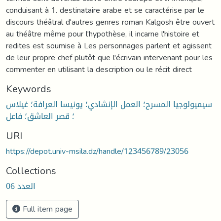
conduisant à 1. destinataire arabe et se caractérise par le
discours théâtral d'autres genres roman Kalgosh être ouvert
au théâtre même pour l'hypothèse, il incarne l'histoire et
redites est soumise à Les personnages parlent et agissent
de leur propre chef plutôt que l'écrivain intervenant pour les
commenter en utilisant la description ou le récit direct
Keywords
سيميولوجيا المسرح؛ العمل الإنشادي؛ يونيسا العرافة؛ غيلاس
؛ قصر العاشق؛ فاعل
URI
https://depot.univ-msila.dz/handle/123456789/23056
Collections
العدد 06
Full item page