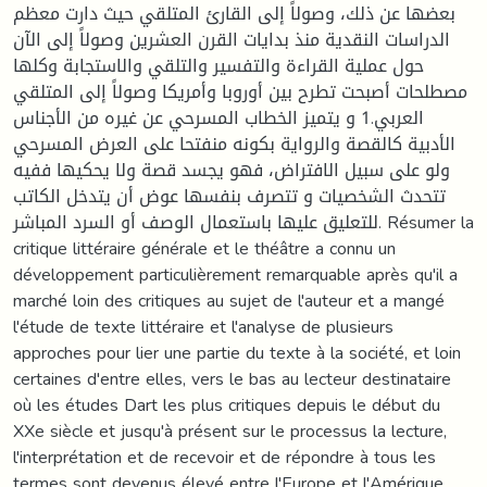
بعضها عن ذلك، وصولاً إلى القارئ المتلقي حيث دارت معظم
الدراسات النقدية منذ بدايات القرن العشرين وصولاً إلى الآن
حول عملية القراءة والتفسير والتلقي والاستجابة وكلها
مصطلحات أصبحت تطرح بين أوروبا وأمريكا وصولاً إلى المتلقي
العربي.1 و يتميز الخطاب المسرحي عن غيره من الأجناس
الأدبية كالقصة والرواية بكونه منفتحا على العرض المسرحي
ولو على سبيل الافتراض، فهو يجسد قصة ولا يحكيها ففيه
تتحدث الشخصيات و تتصرف بنفسها عوض أن يتدخل الكاتب
للتعليق عليها باستعمال الوصف أو السرد المباشر. Résumer la
critique littéraire générale et le théâtre a connu un
développement particulièrement remarquable après qu'il a
marché loin des critiques au sujet de l'auteur et a mangé
l'étude de texte littéraire et l'analyse de plusieurs
approches pour lier une partie du texte à la société, et loin
certaines d'entre elles, vers le bas au lecteur destinataire
où les études Dart les plus critiques depuis le début du
XXe siècle et jusqu'à présent sur le processus la lecture,
l'interprétation et de recevoir et de répondre à tous les
termes sont devenus élevé entre l'Europe et l'Amérique,