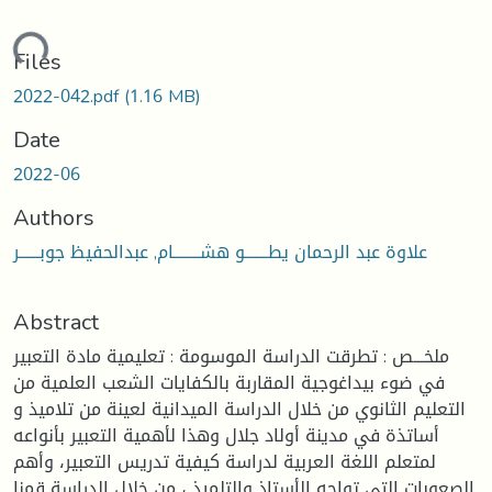
ading...
Files
2022-042.pdf
(1.16 MB)
Date
2022-06
Authors
علاوة عبد الرحمان يطـــــــو هشــــــــام, عبدالحفيظ جوبــــــر
Abstract
ملخـــص : تطرقت الدراسة الموسومة : تعليمية مادة التعبير
في ضوء بيداغوجية المقاربة بالكفايات الشعب العلمية من
التعليم الثانوي من خلال الدراسة الميدانية لعينة من تلاميذ و
أساتذة في مدينة أولاد جلال وهذا لأهمية التعبير بأنواعه
لمتعلم اللغة العربية لدراسة كيفية تدريس التعبير، وأهم
الصعوبات التي تواجه الأستاذ والتلميذ ، من خلال الدراسة قمنا