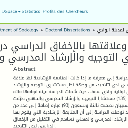
f DSpace
Statistics
Profils des Chercheurs
tment of Sociology
Doctoral Dissertations
ة وعلاقتها بالإخفاق الدراسي د
التوجيه والإرشاد المدرسي و
Abstract
اسة إلى معرفة ما إذا كانت المتابعة الإرشادية لها علاقة
اسي لدى لتلاميذ، من وجهة نظر مستشاري التوجيه والإرشاد
لولاية وادي سوف، حيث شملت الدراسة عينة قوامها مائة
وخمسة وثلاثين (135) مستشارا للتوجيه والإرشاد المدرسي والمهني طبّقت
عليهم استمارة استبيان تضمنت ثالثة وتسعون (93) عبارة إضافة إلى عدد من
د توصلت الدراسة إلى أن المتابعة الإرشادية التي يقوم بها
لإرشاد المدرسي والمهني تساهم في التقليل من الإخفاق
الدراسي لدى التلاميذ.