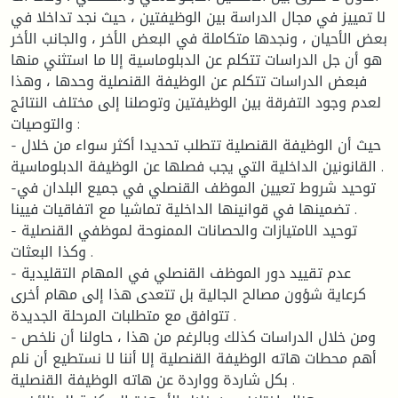
لا تمييز في مجال الدراسة بين الوظيفتين ، حيث نجد تداخلا في
بعض الأحيان ، ونجدها متكاملة في البعض الأخر ، والجانب الأخر
هو أن جل الدراسات تتكلم عن الدبلوماسية إلا ما استثني منها
فبعض الدراسات تتكلم عن الوظيفة القنصلية وحدها ، وهذا
لعدم وجود التفرقة بين الوظيفتين وتوصلنا إلى مختلف النتائج
والتوصيات :
- حيث أن الوظيفة القنصلية تتطلب تحديدا أكثر سواء من خلال
القانونين الداخلية التي يجب فصلها عن الوظيفة الدبلوماسية .
-توحيد شروط تعيين الموظف القنصلي في جميع البلدان في
تضمينها في قوانينها الداخلية تماشيا مع اتفاقيات فيينا .
- توحيد الامتيازات والحصانات الممنوحة لموظفي القنصلية
وكذا البعثات .
- عدم تقييد دور الموظف القنصلي في المهام التقليدية
كرعاية شؤون مصالح الجالية بل تتعدى هذا إلى مهام أخرى
تتوافق مع متطلبات المرحلة الجديدة .
- ومن خلال الدراسات كذلك وبالرغم من هذا ، حاولنا أن نلخص
أهم محطات هاته الوظيفة القنصلية إلا أننا لا نستطيع أن نلم
بكل شاردة وواردة عن هاته الوظيفة القنصلية .