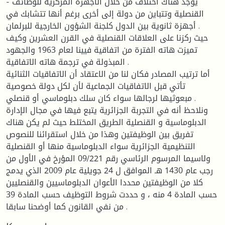
- يوجد هناك اختلاف من خلال الأجهزة المركزية للوظائف
القنصلية وتتباين من دولة إلى أخرى برغم أنها تتشابك في
أجهزة ثانوية بين الدول كلجنة الشؤون الخارجية للبرلمان .
حيث ركزنا على العلاقات القنصلية في القرن العشرين وكيف
تميزت هاته الفترة من اتفاقية فيينا لعام 1963 والجهود
المبذولة في ترجمة هاته الاتفاقية .
أما ترتيب المصادر فكان لنا من الاعتقاد أن الاتفاقيات الثنائية
تأتي قبل الاتفاقيات الجماعية لأن لكل دولة خصوصية
مبعوثيها لرجالها سواء كان سلك دبلوماسي أو قنصلي .
ونلاحظ أنه في التجربة الجزائرية يتبع فيها في مجال الإدارة
الدبلوماسية و القنصلية الطريق المختلط حيث لم يكن هناك
تفريق بين الوظيفتين وهذا من خلال استقرائنا للنصوص
التنظيمية الجزائرية سواء الدبلوماسية منها أو القنصلية
ولاسيما المرسوم الرئاسي رقم 09/221 المؤرخ في الأول من
رجب عام 1430 هـ الموافق ل 24 جويلية عام 2009 الذي يدمج
كلا من الوظيفتين محددا الأعوان الدبلوماسيين والقنصليين
حسب المادة 4 منه ، و حددت شروط التوظيف حسب المادة 39
من نفي القانون كما أوضحنا سابقا .