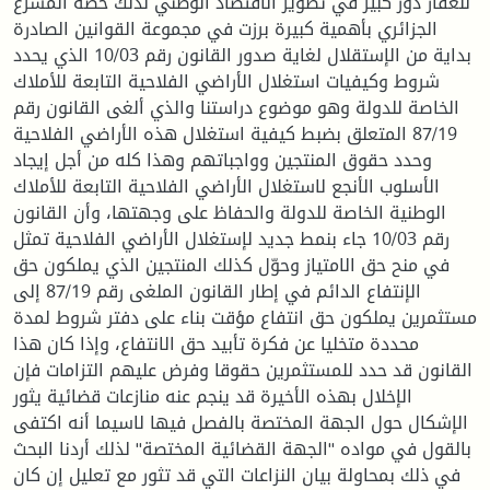
للعقار دور كبير في تطوير الاقتصاد الوطني لذلك خصه المشرع
الجزائري بأهمية كبيرة برزت في مجموعة القوانين الصادرة
بداية من الإستقلال لغاية صدور القانون رقم 10/03 الذي يحدد
شروط وكيفيات استغلال الأراضي الفلاحية التابعة للأملاك
الخاصة للدولة وهو موضوع دراستنا والذي ألغى القانون رقم
87/19 المتعلق بضبط كيفية استغلال هذه الأراضي الفلاحية
وحدد حقوق المنتجين وواجباتهم وهذا كله من أجل إيجاد
الأسلوب الأنجع لاستغلال الأراضي الفلاحية التابعة للأملاك
الوطنية الخاصة للدولة والحفاظ على وجهتها، وأن القانون
رقم 10/03 جاء بنمط جديد لإستغلال الأراضي الفلاحية تمثل
في منح حق الامتياز وحوّل كذلك المنتجين الذي يملكون حق
الإنتفاع الدائم في إطار القانون الملغى رقم 87/19 إلى
مستثمرين يملكون حق انتفاع مؤقت بناء على دفتر شروط لمدة
محددة متخليا عن فكرة تأبيد حق الانتفاع، وإذا كان هذا
القانون قد حدد للمستثمرين حقوقا وفرض عليهم التزامات فإن
الإخلال بهذه الأخيرة قد ينجم عنه منازعات قضائية يثور
الإشكال حول الجهة المختصة بالفصل فيها لاسيما أنه اكتفى
بالقول في مواده "الجهة القضائية المختصة" لذلك أردنا البحث
في ذلك بمحاولة بيان النزاعات التي قد تثور مع تعليل إن كان