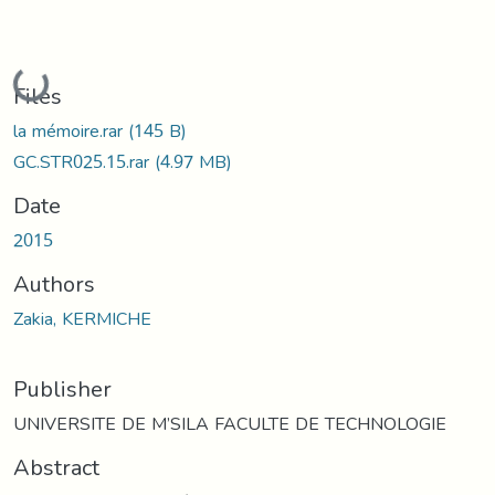
Loading...
Files
la mémoire.rar
(145 B)
GC.STR025.15.rar
(4.97 MB)
Date
2015
Authors
Zakia, KERMICHE
Publisher
UNIVERSITE DE M’SILA FACULTE DE TECHNOLOGIE
Abstract