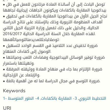
• توصل الباحث إلى أن أساتذة المادة مرتاحون للعمل في ظل
بيداغوجيا المقاربة بالكفاءات ويكونون اتجاهات إيجابية تجاهها
• نجاح الجيل الأول من بيداغوجيا المقاربة بالكفاءات في تحقيق
أهداف المنظومة التربوية وذلك بالإستناد على نتائج الدراسة
الحالية، والدليل على ذلك تفعيل وزارة التربية الجيل الثاني
لهذه المقاربة خلال السنة الدراسية الحالية 2016/2017.
توصلالباحثللعديدمنالتوصياتأهمها:
• ضرورة تخفيض عدد التلاميذ في القسم الواحد لتسهيل
الوصول إلى كفاءات المنهاج.
• ضرورة توفير الوسائل البيداغوجية وفضاءات اللعب وصيانتها
وتهيئتها باستمرار.
• ضرورة الإلتزام بما جاء في منهاج المادة ووثيقته المرفقة
والإبتعاد عن الإرتجالية.
• ضرورة التوسع في مجال الدراسة لما له من أهمية بالغة.
Keywords
1- التخطيط التربوي
,
3- المقاربة بالكفاءات
,
4- الطور المتوسط
URI