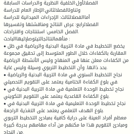
الفصلالأول:الخلفية النظرية والدراسات السابقة
وتناولالفصلالثاني:الإطار العام للدراسة
أماالفصلالثالث: الإجراءات الميدانية للدراسة
الفصلالرابع: عرض النتائج ومناقشتها وتفسيرها
الفصل الخامس: استنتاجات واقتراحات.
منأهمالنتائجالتيتوصلإليهاالباحث :
• يخضع التخطيط في مادة التربية البدنية والرياضية في ظل
المقاربة بالكفاءات خلال الطور المتوسط إلى تحقيق مجموعة
من الكفاءات معلن عنها في المنهاج وليس الأنشطة الرياضية
بحد ذاتها. وأن التخطيط التربوي وسيلة وليس غاية.
• نجاح التخطيط السنوي في مادة التربية البدنية والرياضية
في بلوغ الكفاءة الختامية يعتمد على التقويم التحصيلي.
• نجاح تخطيط الوحدة التعلمية في مادة التربية البدنية في
بلوغ الكفاءة القاعدية يعتمد على التقويم التكويني.
• نجاح تخطيط الوحدة التعليمية في مادة التربية البدنية في
بلوغ الهدف التعلمي يعتمد على التغذية الراجعة.
معظم أفراد العينة على دراية كافية بمبادئ التخطيط التربوي
ومبادئ التقويم هذا ما مكنهم من آداء مهامهم بدرجة كبيرة
من النجاح.