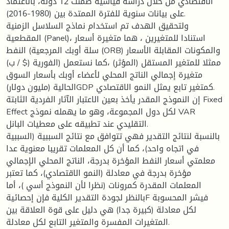
الاقتصادي من خلال دراسة قياسية ضمنت 12 دولة، بالاعتماد
على بيانات سنوية للفترة الممتدة بين (1980-2016).
ولتحقيق الهدف تم استخدام نماذج السلاسل الزمنية
المقطعية (Panel)، استنادا للمتغيرين ، هما متغيرة أسعار
النفط (سلة أوبك المرجعية (ORB) والمكونات المقابلة الأسعار
الفورية ($ / ب)) ممثلا للمتغير المستقل (المؤثر) ،كما نستعمل
متغيرة إجمالي الناتج المحلي لأعضاء أوبك بأسعار السوق
الحالية (مليون دولار)GDP كمتغير تابع يمثل النمو الاقتصادي.
إن النموذج المقدر يأخذ بعين الاعتبار الآثار الفردية الثابتة Fixed
Effect لكل دول المجموعة، وهو ما يهمله نموذج VAR
التقليدي عند تطبيقه على معطيات البانل.
بالنسبة لنتائج التقدير فهي تتوافق مع نتائج السببية (السببية
في اتجاه واحد)، كما أن كل المعلمات تقريبا معنوية عدا
معلمتي أسعار النفط المؤخرة بدرجة، الناتج المحلي الإجمالي
مؤخرة بدرجة في معادلة (النمو الاقتصادي)، كما تعتبر
المعلمات المقدرة كمرونات (نظرا لأن النموذج أسي )، أما
بالنظر لجودة التقدير الكلية فإن إحصائيةF فيشر المحسوبة
لكل معادلة (كبيرة جدا) هي دليل على قوة العلاقة بين
المتغيرات المفسرة والمتغير التابع لكل معادلة.