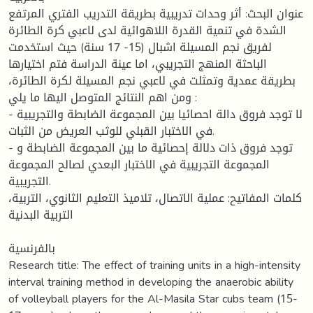
عنوان البحث: أثر وحدات تدريبية بطريقة التدريب الفتري المرتفع
الشدة في تنمية القدرة اللاهوائية لدى لاعبي كرة الطائرة
لفريق نجم المسيلة اشبال (15- 17 سنة) حيث استخدمت
الباحثة المنهج التجريبي، اما عينة الدراسة فتم اختيارها
بطريقة عمدية وتمثلت في لاعبي نجم المسيلة لكرة الطائرة،
ومن اهم النتائج المتوصل اليها ما يلي :
- لا توجد فروق دالة احصائيا بين المجموعة الضابطة والتجريبية
في الاختبار القبلي للوثب العريض من الثبات.
- توجد فروق ذات دلالة إحصائية ما بين المجموعة الضابطة و
المجموعة التجريبية في الاختبار البعدي لصالح المجموعة
التجريبية.
كلمات المفاتيح: عملية الاتصال، تلاميذ التعليم الثانوي، التربية،
التربية البدنية
بالفرنسية
Research title: The effect of training units in a high-intensity
interval training method in developing the anaerobic ability
of volleyball players for the Al-Masila Star cubs team (15-