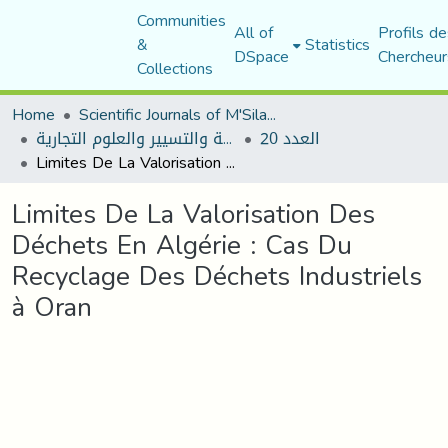
Communities
All of
Profils de
&
Statistics
DSpace
Chercheur
Collections
Home
Scientific Journals of M'Sila University
العدد 20
مجلة العلوم الاقتصادية والتسيير والعلوم التجارية
Limites De La Valorisation Des Déchets En Algérie : Cas Du Recyclage Des Déchets Industriels à Oran
Limites De La Valorisation Des
Déchets En Algérie : Cas Du
Recyclage Des Déchets Industriels
à Oran