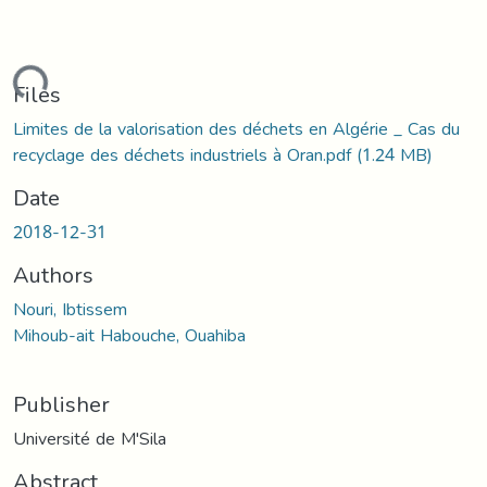
oading...
Files
Limites de la valorisation des déchets en Algérie _ Cas du
recyclage des déchets industriels à Oran.pdf
(1.24 MB)
Date
2018-12-31
Authors
Nouri, Ibtissem
Mihoub-ait Habouche, Ouahiba
Publisher
Université de M'Sila
Abstract