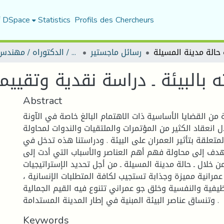
f DSpace
Statistics
Profils des Chercheurs
رسائل ماجستير
رسائل ماجستير / الدكتوراه / مهندس دولة
 بالبيئة ـ دراسة نقدية وتقييم
Abstract
ئة من القضايا الأساسية ذات الاهتمام البالغ خاصة في الآونة
ل انعقاد الكثير من المؤتمرات والملتقيات والندوات لمحاولة
المتعلقة بتأثير العمران على البيئة . ودراستنا هذه تدخل في
هدف إلى محاولة فهم أهم العناصر والأسباب التي أدت إلى
ن خلال ـ حالة مدينة المسيلة ـ من أجل تحديد الإستراتيجيات
ة عمرانية مميزة وجذابة تستجيب لكافة المتطلبات الإنسانية ،
وظيفية والنفسية وخلق جو عمراني تتنوع فيه القيم الجمالية
وتنساق عناصر البيئة المبنية في إطار المدينة المستدامة .
Keywords