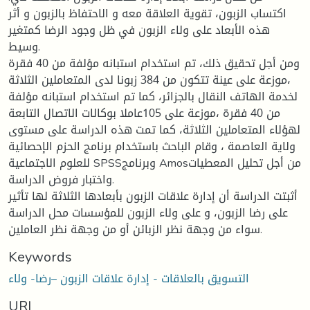
اكتساب الزبون، تقوية العلاقة معه و الاحتفاظ بالزبون و أثر
هذه الأبعاد على ولاء الزبون في ظل وجود الرضا كمتغير
وسيط.
ومن أجل تحقيق ذلك، تم استخدام استبانه مؤلفة من 40 فقرة
،موزعة على عينة تتكون من 384 زبونا لدى المتعاملين الثلاثة
لخدمة الهاتف النقال بالجزائر، كما تم استخدام استبانه مؤلفة
من 40 فقرة ،موزعة على 105عاملا بوكالات الاتصال التابعة
لهؤلاء المتعاملين الثلاثة، كما تمت هذه الدراسة على مستوى
ولاية العاصمة ، وقام الباحث باستخدام برنامج الحزم الإحصائية
للعلوم الاجتماعية SPSSوبرنامج Amosمن أجل تحليل المعطيات
واختبار فروض الدراسة.
أثبتت الدراسة أن إدارة علاقات الزبون بأبعادها الثلاثة لها تأثير
على رضا الزبون، و على ولاء الزبون للمؤسسات محل الدراسة
سواء من وجهة نظر الزبائن أو من وجهة نظر العاملين.
Keywords
التسويق بالعلاقات - إدارة علاقات الزبون –رضا- ولاء
URI