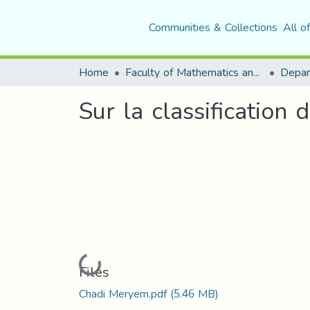
Communities & Collections
All o
Home
Faculty of Mathematics and Computer Science
Depar
Sur la classification 
Loading...
Files
Chadi Meryem.pdf
(5.46 MB)