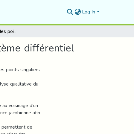
Log In
Sur la classification des points singuliers d’un système différentiel
tème différentiel
des points singuliers
lyse qualitative du
e au voisinage d’un
rice jacobienne afin
ns permettent de