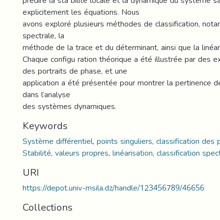
prédire la sta bilité locale et la dynamique du système 
explicitement les équations. Nous
avons exploré plusieurs méthodes de classification, no
spectrale, la
méthode de la trace et du déterminant, ainsi que la linéari
Chaque configu ration théorique a été illustrée par des 
des portraits de phase, et une
application a été présentée pour montrer la pertinence d
dans l’analyse
des systèmes dynamiques.
Keywords
Système différentiel
,
points singuliers
,
classification des 
Stabilité
,
valeurs propres
,
linéarisation
,
classification spec
URI
https://depot.univ-msila.dz/handle/123456789/46656
Collections