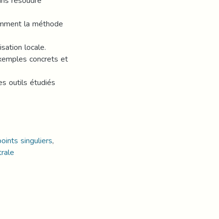
sans résoudre
tamment la méthode
sation locale.
exemples concrets et
es outils étudiés
points singuliers
,
trale