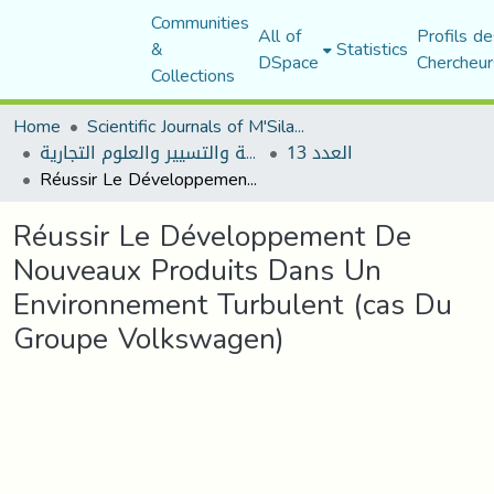
Communities
All of
Profils de
&
Statistics
DSpace
Chercheur
Collections
Home
Scientific Journals of M'Sila University
العدد 13
مجلة العلوم الاقتصادية والتسيير والعلوم التجارية
Réussir Le Développement De Nouveaux Produits Dans Un Environnement Turbulent (cas Du Groupe Volkswagen)
Réussir Le Développement De
Nouveaux Produits Dans Un
Environnement Turbulent (cas Du
Groupe Volkswagen)