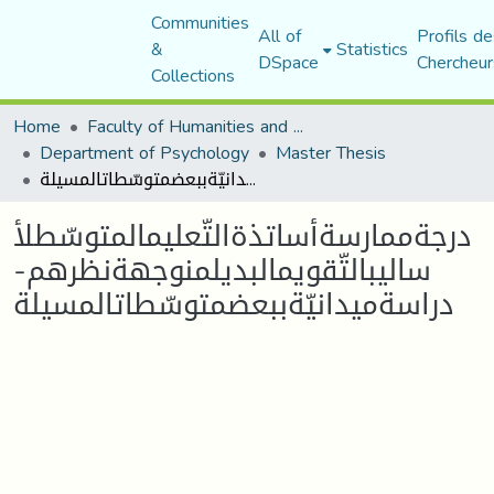
Communities
All of
Profils de
&
Statistics
DSpace
Chercheur
Collections
Home
Faculty of Humanities and Social Sciences
Department of Psychology
Master Thesis
درجةممارسةأساتذةالتّعليمالمتوسّطلأساليبالتّقويمالبديلمنوجهةنظرهم- دراسةميدانيّةببعضمتوسّطاتالمسيلة
درجةممارسةأساتذةالتّعليمالمتوسّطلأ
ساليبالتّقويمالبديلمنوجهةنظرهم-
دراسةميدانيّةببعضمتوسّطاتالمسيلة