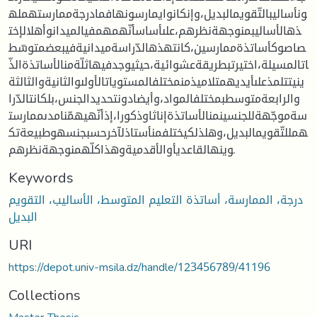
ونأساليبالتّقويمالبديل،وإنكانوايمارسونهافمادرجةممارستهمله
ذهالأساليبمنوجهةنظرهم،علىأساسأنّهمهمفيالميدانوأهلالإخت
صاصوكأساتذةممارسين،كانتهذهالدّراسةميدانيةفيبعضمتوسّط
اتالمسيلة،اختيرتبطريقةعشوائية،حيثيوجدفيهاثلّةمنالأساتذةالذّ
ينيتتلمذعلىأيديهمتلاميذمنمختلفالمستوياتالأولىوالثانيةوالثالثة
والرابعةمتوسطبمختلفالمواد،وأيضادونتحديدالجنس،بلكانتالدّرا
سةموجّهةللجنسينمنالأساتذةإناثاوذكورا،إذأنّهيهمّنامدىممارست
همللتّقويمالبديل،وهلذلكيختلفمنأستاذلآخرحسبجنسهوطبيعةتك
وينهالقاعديأوالأقدميةوهذاكلّهمنوجهةنظرهم.
Keywords
درجة، الممارسة، أساتذة التعليم المتوسط، الأساليب، التقويم
البديل
URI
https://depot.univ-msila.dz/handle/123456789/41196
Collections