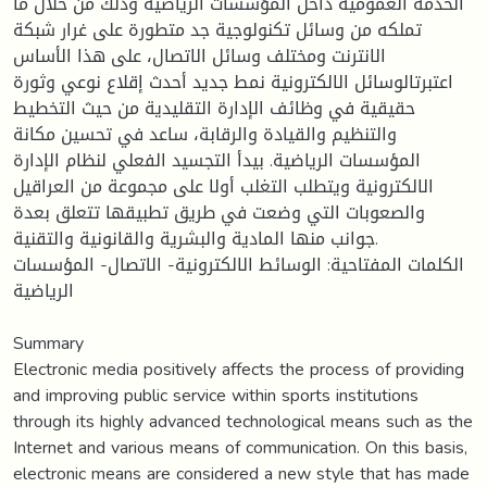
الخدمة العمومية داخل المؤسسات الرياضية وذلك من خلال ما
تملكه من وسائل تكنولوجية جد متطورة على غرار شبكة
الانترنت ومختلف وسائل الاتصال، على هذا الأساس
اعتبرتالوسائل الالكترونية نمط جديد أحدث إقلاع نوعي وثورة
حقيقية في وظائف الإدارة التقليدية من حيث التخطيط
والتنظيم والقيادة والرقابة، ساعد في تحسين مكانة
المؤسسات الرياضية. بيدأ التجسيد الفعلي لنظام الإدارة
الالكترونية ويتطلب التغلب أولا على مجموعة من العراقيل
والصعوبات التي وضعت في طريق تطبيقها تتعلق بعدة
جوانب منها المادية والبشرية والقانونية والتقنية.
الكلمات المفتاحية: الوسائط الالكترونية- الاتصال- المؤسسات
الرياضية
Summary
Electronic media positively affects the process of providing
and improving public service within sports institutions
through its highly advanced technological means such as the
Internet and various means of communication. On this basis,
electronic means are considered a new style that has made