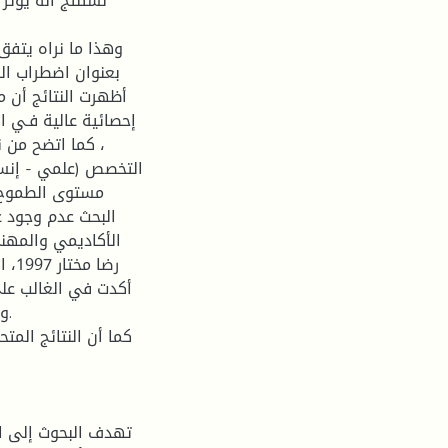
نستنتج أنه يؤثر
بعنوان اضطراب ال
أظهرت النتائج أن م
إحصائية عالية فـي اض
، كما اتضح من ن
التخصص (علمي - إنساني
مستوى الطموح 
البحث عدم وجود ع
الأكادیمي والمهني
رضا
أكدت في الغالب على
وذ
كما أن النتائج المت
تهدف البحوث إلى ال