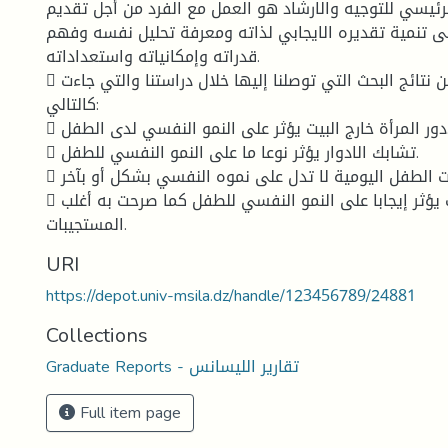
ئيسي للتوجيه والارشاد هو العمل مع الفرد من أجل تقديم
 تنمية تقديره الايجابي لذاته ومعرفة تحليل نفسه وفهم
قدراته وإمكانياته واستعداداته.
 ويمكن الاستفادة من نتائج البحث التي توصلنا إليها خلال دراستنا والتي جاءت
كالتالي:
 دور المرأة خارج البيت يؤثر على النمو النفسي لدى الطفل.
 تشابك الادوار يؤثر نوعا ما على النمو النفسي للطفل.
 نجد أن سلوكات الطفل اليومية لا تدل على نموه النفسي بشكل أو بآخر.
 دور المرأة داخل البيت يؤثر إيجابا على النمو النفسي للطفل كما صرحت به أغلب
المستجيبات.
URI
https://depot.univ-msila.dz/handle/123456789/24881
Collections
Graduate Reports - تقارير الليسانس
Full item page