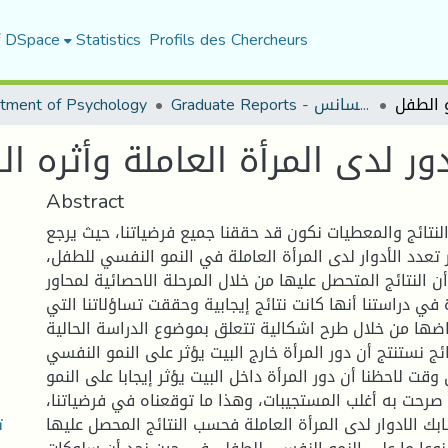
f DSpace
Statistics
Profils des Chercheurs
Graduate Reports - تقارير الليسانس
tment of Psychology
دور لدى المرأة العاملة وأثره 
Abstract
نتائج والمعطيات نكون قد حققنا جميع فرضياتنا، حيث يرجع
 تعدد الأدوار لدى المرأة العاملة في النمو النفسي للطفل،
ن النتائج المتحصل عليها من خلال المرحلة الاحصائية لمحاور
في دراستنا أنها كانت نتائج إيجابية وحققت تساؤلاتنا التي
اضها من خلال طرح اشكالية تتعلق بموضوع الدراسة الحالية.
ئج نستنتج أن دور المرأة خارج البيت يؤثر على النمو النفسي
قت لاحظنا أن دور المرأة داخل البيت يؤثر إيجابا على النمو
رحت به أغلب المستجيبات، وهذا ما توقعناه في فرضياتنا،
ت
ك الادوار لدى المرأة العاملة فحسب النتائج المحصل عليها