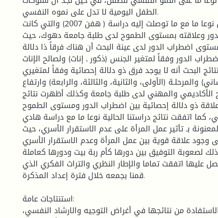
 نوعا ما على النمو النفسي للطفل، في حين نجد أن سلوكات
الطفل اليومية لا تدل على نموه النفسي.
وهذا ما نراه يتفق نوعا ما مع ما توصلت إليه دراسة ( هفن 2007) والتي كانت
دور وعلاقته بمستوى الطموح لدى طلبة جامعة دهوك، حيث
ستوى اضطراب الدور لدى عینة البحث أن هناك فرقاً ذا دلالة
طراب الدور وفقاً لمتغیر الجنس (ذكور ـ إناث) ولصالح الإناث
تائج البحث أنه لا یوجد فرق ذو دلالة إحصائیة وفقاً لمتغیري
) والمرحلـة (الأولى، والثانیة، والثالثة، والرابعة) وارتفاع
الأكادیمي والمهني لدى طلبة جامعة وكذلك أظهرت نتائج
لاقة ذو دلالة إحصائیة بین اضطراب الدور ومستوى الطموح
، كما اتفقت نتائج دراستنا الحالية نوعا ما مع دراسة هادي
 مختار 1997، المعنونة بـ تأثير عمل المرأة على عدم الاستقرار الأسري، حيث
 وجود علاقة قوية بين عمل المرأة وعدم الاستقرار الأسري
لك لصعوبة التوفيق بين دورها كأم ربة بيت ودورها كعاملة.
حصل عليها اتفقت تماما والإطار النظري والتراث الفكري الذي
قمنا بجمعه خلال فترة إعداد المذكرة.
استنتاجات عامة:
استفادة من نتائجها في أغراض التوجيه والارشاد النفسي،