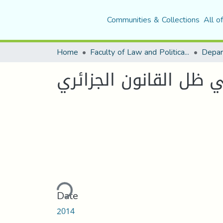
Communities & Collections
All o
Home
Faculty of Law and Political Science
Depar
 ظل القانون الجزائري
Loading...
Date
2014