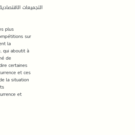
التجمیعات الاقتصادیة
es plus
compétitions sur
ent la
, qui aboutit à
né de
dire certaines
currence et ces
de la situation
ts
currence et