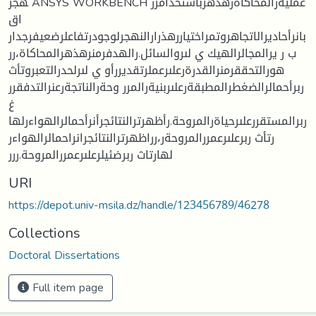
هجر ANSYS WORKBENCH عمليةرالمحاكاةرهذهرباستخدامرر
اق
بانرأحاديرالاتجاهروتمراختياررهذرارالنهجرلوجودرتفاعلرضعيفرجدار
ب ر يرالمجالرالهيك ي لىروالسائل.رالهدفرمنرهذهرالمحاكاة،رر
هورالتحققرمنرالقدرةرعلىرعملرتقديررأو ي لىرلحدرالتعبروتأث
ربرأحمالرالضغطرالمطبقةرعلىربنيةرالمرر وحةرالناتجةرعنرالتدفقرر
غ
ربرالمستقررعلىرحياةرالمروحة.رأظهرترالنتائجرأنرأحمالرالهواءرلها
رتأث ربرعلىرعمررالمروحةر،رراظهرترالنتائجرانراحمالرالهواءر
لهارتاث ربرضئيلرعلىرعمررالمروحة.ررر
URI
https://depot.univ-msila.dz/handle/123456789/46278
Collections
Doctoral Dissertations
Full item page