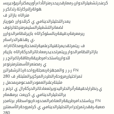
كرعندرتشغيلرالدوارر،رممارقدريحدرمنرالأداءرأوريمكنرأنريؤديربس
هولةرإلىركارثة.رلذلكر،ر
منرالاه بازاتر ف
يعدرالتحليلرالدينامي ي كرللدوارر ضوريار
لضمانرالتشغيلرالسليمرمنرخلالرتوف
ربرمعرفةردقيقةربالسلوكرالاه بازيرلنظامرالدواررر
ي رهذهرالدراسةر،
.ف ريتمرتقديمرتقنياترعلميةرلنمذجةرومحاكاةراه
بازاترالنظامرالدوار.رريتمرتحديدرمعادلاترالحركةرالاه بازيةر
للدواررباستخدامرطريقةرطاقةرلاغرانج.ر ر
ي رمصنعرالأسمنترمنرنوعر
ر،ر ر والمجهزةربعجلةرواحدةرذاترشفراترر FN
تمراختياررمروحةرالطردرالمركزيرالمثبتةر ف 280
مثبتةرعلىرالعمودرالمدعومربمحمل ر
ي.رنظرارلحقيقةرأنرالحلراليدويرلمعادلاترالحركةرال ي ترتم ر
برالتحليلرالدينامي ي كريعت برمهمةر
ررباستخدامرطريقةرالعناضرالمحدودةربواسطةر برنامجر FN
صعبة،رفقدرتمرإجراءرالتحليلرالدينامي ي كرلمروحةرالأسمنترر
280