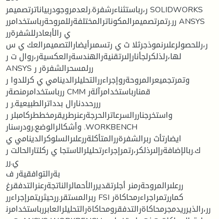
ر،رباستثناءرشفرة.رلعدمروجودربياناترتصميمر SOLIDWORKS
رر.رتمرتصميمرالمكوناترالمختلفةرللمروحةرباستخدامرر ANSYS
ي رالأبعادرللشفرةرر
ر،رللحصولرعلىرنموذجرثلا ث ي رتسمىرأيضارالتصميمرالعك ي س
لها،رلذلكرلجأنارإلىرتقنيةرالهندسةرالعكسيةر،روال ت ر
ANSYS ررلمسحرالشفرةر ر
وتمرتجميعرالمروحةروإجراءررالتحليلرالدينامي ي كرللدوا ر
ررباستخدامرمنصةر CMM قمنارباستخدامرآلةر
رررحددنارال بدداترالطبيعية,ر ر
واستخرجناررالسرعاترالحرجةرعنرطريقرمخططركامبلر ر
وأشكالرالوضع,رودرسنار .WORKBENCH
ايضارتأث ربرالشفرةررالمتأكلةررعلىرالسلوكرالدينامي ي
ك.ربالإضافةرإلىرذلكر،رتمرإجراءرتحليلرالاستجا ي ركلتارالحالت ر
ي.رر
بةرالتوافقيةر ف
ررعلىرالمروحةرمنر أجلرتقديررالأحمالرالناتجةرعنرالتدفقرغ
ربرالمستقر.ررحيثريتمرإجراءرر FSI كماررتمراجراءرمحاكاةر
رر،رالذيرريدمجرمحاكاةرالتدفقرومحاكاةرالتحليلرالعابررباستخدامرن