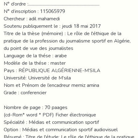
N° d’ordre :.............................................................................
N° d’inscription : 115065979
Chercheur : adil mahamedi
Soutenu publiquement le : jeudi 18 mai 2017
Titre de la thèse (mémoire) : Le rôle de l'éthique de la
pratique de la profession du journalisme sportif en Algérie,
du point de vue des journalistes
Language de la thése : arabe
Modèle de la thése : master
Pays : RÉPUBLIQUE ALGÉRIENNE-M’SILA
Université: Université de M’sila
Nom et Prénom de l’encadreur merniz amina
Grade : conferencier
Nombre de page : 70 paages
(cd-Rom* word * PDF) Ficher électronique
Spécialité : Médias et communication sportif
Option : Médias et communication sportif audiovisuel
Résumé : Titre de l'étude: Le rôle de l'éthique de la pratique