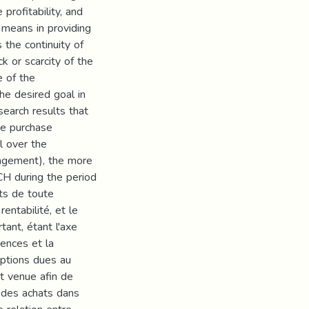
profitability, and
 means in providing
 the continuity of
ck or scarcity of the
e of the
he desired goal in
earch results that
he purchase
l over the
nagement), the more
CH during the period
ts de toute
entabilité, et le
ant, étant l'axe
gences et la
ruptions dues au
t venue afin de
e des achats dans