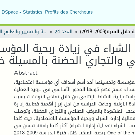
f DSpace
Statistics
Profils des Chercheurs
العدد 24
مجلة العلوم الاقتصادية والتسيير والعلوم التجارية
ة الشراء في زيادة ربحية المؤ
 والتجاري الحضنة بالمسيلة خلال الفت
Abstract
ية المؤسسة وتحسينها أحد أهم أهداف أي مؤسسة اقتصادية
الشراء قسم مهم كونها المحور الأساسي في تزويد العملية
 واستمرارية النشاط الإنتاجي من خلال تفادي التوقفات بسبب
ة الاولية. وجاءت الدراسة من اجل إبراز أهمية فعالية إدارة
دف المنشودة بالمركب الصناعي والتجاري الحضنة، وتوصلت
عالية إدارة الشراء وربحية المؤسسة الاقتصادية، حيث كلما
ف الشراء (فعالية إدارة الشراء) أكثر كلما رافقه تحسن في
ربحية المركب خلال فترة الدراسة 2009-2018. One of the most important goals