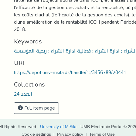
l'atteinte de l'objectif souhaité dans ICCH, et a atteint un
l'efficacité de la gestion des achats et la rentabilité, où p
les coûts d'achat (l'efficacité de la gestion des achats),
d'une amélioration de la rentabilité ICCH pendant Pério
2018.
Keywords
URI
https://depot.univ-msila.dz/handle/123456789/20441
Collections
العدد 24
Full item page
All Rights Reserved -
University of M'Sila
- UMB Electronic Portal © 202
Cookie settings
|
Privacy policy
|
Terms of Use