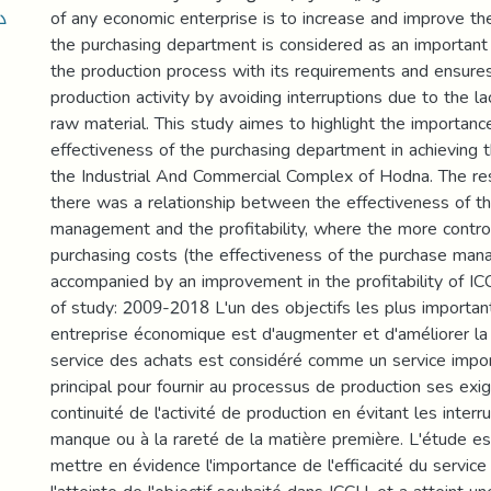
د
of any economic enterprise is to increase and improve the 
the purchasing department is considered as an important
the production process with its requirements and ensures
production activity by avoiding interruptions due to the la
raw material. This study aimes to highlight the importanc
effectiveness of the purchasing department in achieving t
the Industrial And Commercial Complex of Hodna. The res
there was a relationship between the effectiveness of t
management and the profitability, where the more contro
purchasing costs (the effectiveness of the purchase ma
accompanied by an improvement in the profitability of IC
of study: 2009-2018 L'un des objectifs les plus importan
entreprise économique est d'augmenter et d'améliorer la r
service des achats est considéré comme un service import
principal pour fournir au processus de production ses exi
continuité de l'activité de production en évitant les inter
manque ou à la rareté de la matière première. L'étude es
mettre en évidence l'importance de l'efficacité du servic