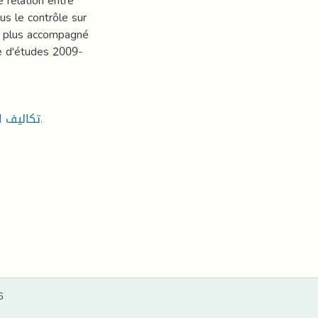
e relation entre
lus le contrôle sur
 le plus accompagné
de d'études 2009-
تكاليف الشراء ; ادارة الشراء ; فعالية ادارة الشراء ; ربحية المؤسسة.
6