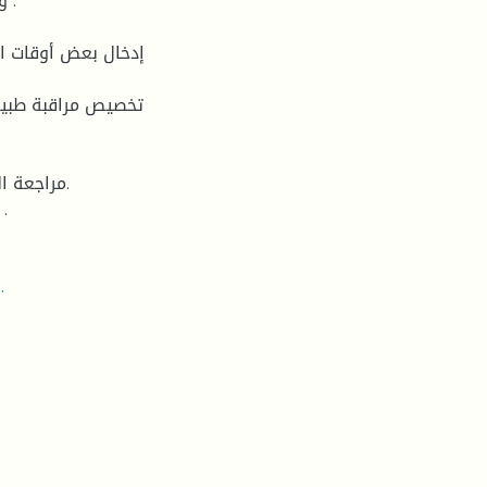
و 
 تثمين الشهادات و الكفاءات للعمال للرفع من معنوي
الملل، الملل الصناعي، التعب، التعـــــب المهـــــــني، الضوضاء.