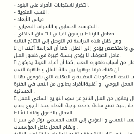
- التكرار لاستجابات الأفراد على البنود.
- النسب المئوية .
- قياس الأبعاد.
- المتوسط الحسابي و الانحراف المعياري .
- معامل الارتباط بيرسون لقياس الاتساق الداخلي .
ومن خلال هذه الدراسة تم التوصل إلى النتائج التالية :
 ان العمل الروتيني والمتخصص يؤدي إلى الملل , كما أن الدراسة أثبتت ان
عامل الضوضاء لا يؤدي بنسبة كبيرة في ظهور الملل .
 دلت الدراسة أن الملل من أسباب ظهوره التعب , كما أن أفراد العينة يدركون
أن هناك فرقا جوهريا بين حالة الملل و ظاهرة التعب .
 يشعر العمال بالتعب نتيجة المجهودات العضلية و الذهنية التي يقومون بها
عمل اليومي , و أغلبيةالأفراد يعانون من التعب في الفترة
المسائية .
 كما نجد أن العمال يعانون من الملل الناتج عن سوء التوزيع الساعي للعمل
حة , حيث تمنح ساعة واحدة لوجبة الغذاء وعند الرجوع يصاب
العمال بالخمول وقلة النشاط .
 إن الملل الناتج عن التعب النفسي و المؤدي إلى التعب الجسمي, يؤثر في سير
ونظام العمل داخل المؤسسات .