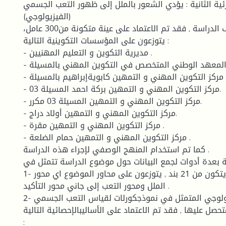
ئية الثانية : يؤدي الشعور بالملل إلى ظهور التعب الجسمي
(الفيزيولوجي)
و لتحقيق أهداف الدراسة , فقد تم الاعتماد على عينة متكونة من300 عامل،
يتوزعون على المؤسسات التكوينية التالية :
- مديرية التكوين و التعليم المهنيين .
- المعهد الوطني المتخصص في التكوين المهني بالمسيلة .
- مركز التكوين المهني و التمهين كابويةإبراهيم بالمسيلة .
- مركز التكوين المهني و التمهين بركة احمد المسيلة 03.
- مركز التكوين المهني و التمهين المسيلة 03 مكرر.
- مركز التكوين المهني و التمهين أولاد دراج.
- مركز التكوين المهني و التمهين مقرة .
- مركز التكوين المهني و التمهين حمام الضلعة .
كما تم استخدام المنهج الوصفي لإجراء هذه الدراسة .
 بعدة أدوات لجمع البيانات حول موضوع الدراسة تتمثل في :
1- الاستبيان و الذي يتكون من 21 بند , يتوزعون على محاور الموضوع اي محور
الملل ومحور التعب إلى جاني محور التأكيد .
2- تطبيق الخط السيكولوجي المتمثل في نموذجكورلات لقياس التعب الجسمي
تحصل عليها , فقد تم الاعتماد على الأساليبالإحصائية التالية
: